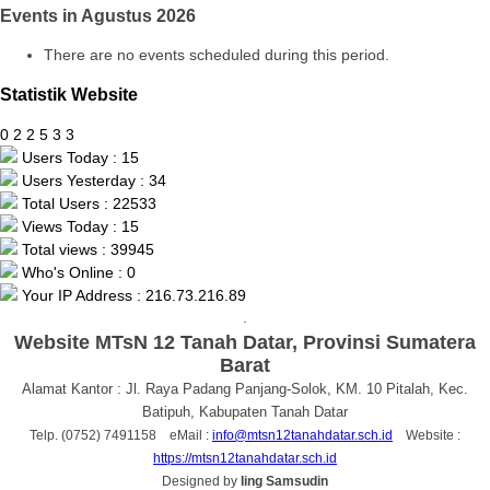
Events in Agustus 2026
There are no events scheduled during this period.
Statistik Website
0
2
2
5
3
3
Users Today : 15
Users Yesterday : 34
Total Users : 22533
Views Today : 15
Total views : 39945
Who's Online : 0
Your IP Address : 216.73.216.89
.
Website MTsN 12 Tanah Datar, Provinsi Sumatera
Barat
Alamat Kantor : Jl. Raya Padang Panjang-Solok, KM. 10 Pitalah, Kec.
Batipuh, Kabupaten Tanah Datar
Telp. (0752) 7491158 eMail :
info@mtsn12tanahdatar.sch.id
Website :
https://mtsn12tanahdatar.sch.id
Designed by
Iing Samsudin