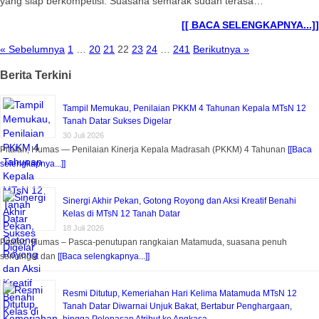
yang siap berkompetisi. Suasana semarak sudah terasa…
[[ BACA SELENGKAPNYA...]]
« Sebelumnya
1
…
20
21
22
23
24
…
241
Berikutnya »
Berita Terkini
Tampil Memukau, Penilaian PKKM 4 Tahunan Kepala MTsN 12
Tanah Datar Sukses Digelar
30 Juli 2026
Pitalah, Humas — Penilaian Kinerja Kepala Madrasah (PKKM) 4 Tahunan
[[Baca
selengkapnya...]]
Sinergi Akhir Pekan, Gotong Royong dan Aksi Kreatif Benahi
Kelas di MTsN 12 Tanah Datar
18 Juli 2026
Pitalah, Humas – Pasca-penutupan rangkaian Matamuda, suasana penuh
semangat dan
[[Baca selengkapnya...]]
Resmi Ditutup, Kemeriahan Hari Kelima Matamuda MTsN 12
Tanah Datar Diwarnai Unjuk Bakat, Bertabur Penghargaan,