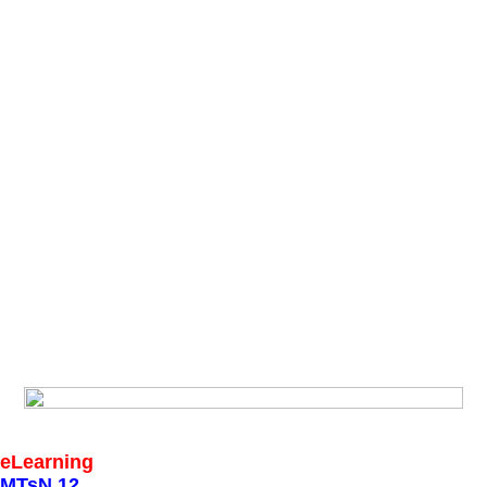
eLearning
MTsN 12