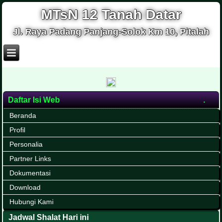
MTsN 12 Tanah Datar
Jl. Raya Padang Panjang-Solok Km 10, Pitalah
Daftar Isi Web
Beranda
Profil
Personalia
Partner Links
Dokumentasi
Download
Hubungi Kami
Jadwal Shalat Hari ini