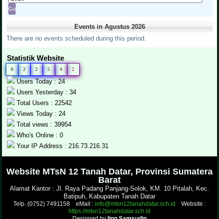
Events in Agustus 2026
There are no events scheduled during this period.
Statistik Website
0
2
2
5
4
2
Users Today : 24
Users Yesterday : 34
Total Users : 22542
Views Today : 24
Total views : 39954
Who's Online : 0
Your IP Address : 216.73.216.31
.
Website MTsN 12 Tanah Datar, Provinsi Sumatera
Barat
Alamat Kantor : Jl. Raya Padang Panjang-Solok, KM. 10 Pitalah, Kec.
Batipuh, Kabupaten Tanah Datar
Telp. (0752) 7491158 eMail :
info@mtsn12tanahdatar.sch.id
Website :
https://mtsn12tanahdatar.sch.id
Designed by
Iing Samsudin