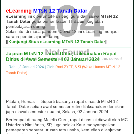
404
eLearning
MTsN 12 Tanah Datar
eLearning
ini diperuntukkan bagi guru dan siswa
MTsN 12
Tanah Datar
guna pemanfaatan IT dalam kegiatan
pembelajaran daring.
Selain itu, di masa pandemi Covid-19 ini eLearning menjadi
sarana pembelajaran daring.
[[
Kunjungi Situs eLearning MTsN 12 Tanah Datar
]]
Not Found
Jajaran MTsN 12 Tanah Datar, Laksanakan Rapat
The resource requested could not be found on this server!
Dinas di Awal Semester II 02 Januari 2024
Rabu, 3 Januari 2024
|
Oleh
Roni ZYEP, S.Si (Waka Humas MTsN 12
Tanah Datar)
Pitalah, Humas — Seperti biasanya rapat dinas di MTsN 12
Tanah Datar setiap awal semester rutin dilaksanakan demikian
juga diawal semester dua ini, Selasa, 02 Januari 2024.
Bertempat di ruang Majelis Guru, rapat dinas ini diawali oleh MC
Ustadzah Nimi Anita, SP, juga selaku Kaur menyampaikan
pemaparan seputar urusan tata usaha, kemudian dilanjutkan