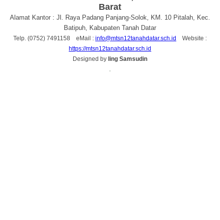
Barat
Alamat Kantor : Jl. Raya Padang Panjang-Solok, KM. 10 Pitalah, Kec.
Batipuh, Kabupaten Tanah Datar
Telp. (0752) 7491158 eMail :
info@mtsn12tanahdatar.sch.id
Website :
https://mtsn12tanahdatar.sch.id
Designed by
Iing Samsudin
.