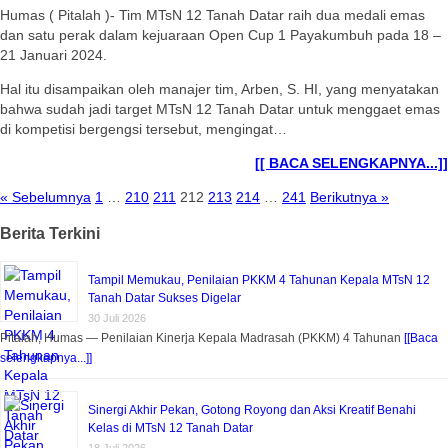
Humas ( Pitalah )- Tim MTsN 12 Tanah Datar raih dua medali emas
dan satu perak dalam kejuaraan Open Cup 1 Payakumbuh pada 18 –
21 Januari 2024.
Hal itu disampaikan oleh manajer tim, Arben, S. HI, yang menyatakan
bahwa sudah jadi target MTsN 12 Tanah Datar untuk menggaet emas
di kompetisi bergengsi tersebut, mengingat…
[[ BACA SELENGKAPNYA...]]
« Sebelumnya
1
…
210
211
212
213
214
…
241
Berikutnya »
Berita Terkini
Tampil Memukau, Penilaian PKKM 4 Tahunan Kepala MTsN 12
Tanah Datar Sukses Digelar
30 Juli 2026
Pitalah, Humas — Penilaian Kinerja Kepala Madrasah (PKKM) 4 Tahunan
[[Baca
selengkapnya...]]
Sinergi Akhir Pekan, Gotong Royong dan Aksi Kreatif Benahi
Kelas di MTsN 12 Tanah Datar