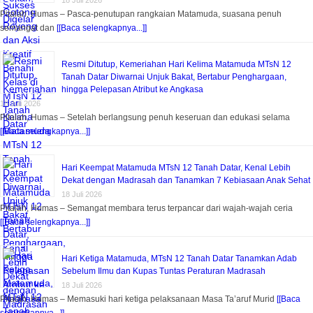
18 Juli 2026
Pitalah, Humas – Pasca-penutupan rangkaian Matamuda, suasana penuh
semangat dan
[[Baca selengkapnya...]]
Resmi Ditutup, Kemeriahan Hari Kelima Matamuda MTsN 12
Tanah Datar Diwarnai Unjuk Bakat, Bertabur Penghargaan,
hingga Pelepasan Atribut ke Angkasa
18 Juli 2026
Pitalah, Humas – Setelah berlangsung penuh keseruan dan edukasi selama
[[Baca selengkapnya...]]
Hari Keempat Matamuda MTsN 12 Tanah Datar, Kenal Lebih
Dekat dengan Madrasah dan Tanamkan 7 Kebiasaan Anak Sehat
18 Juli 2026
Pitalah, Humas – Semangat membara terus terpancar dari wajah-wajah ceria
[[Baca selengkapnya...]]
Hari Ketiga Matamuda, MTsN 12 Tanah Datar Tanamkan Adab
Sebelum Ilmu dan Kupas Tuntas Peraturan Madrasah
18 Juli 2026
Pitalah, Humas – Memasuki hari ketiga pelaksanaan Masa Ta’aruf Murid
[[Baca