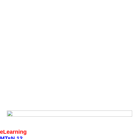
eLearning
MTsN 12