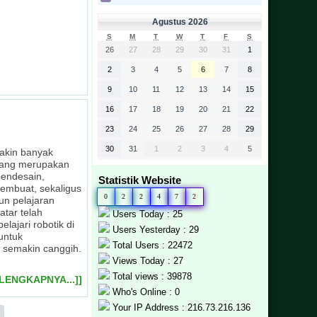
Agustus 2026
S
M
T
W
T
F
S
26
27
28
29
30
31
1
2
3
4
5
6
7
8
polsek kec. Batipuh
9
10
11
12
13
14
15
 event madrasah
pada lingkungan
ngkat provinsi
 Tanah Datar
ip kelas
ah Datar
h Datar
16
17
18
19
20
21
22
23
24
25
26
27
28
29
30
31
1
2
3
4
5
makin banyak
 yang merupakan
endesain,
Statistik Website
embuat, sekaligus
0
2
2
4
7
2
un pelajaran
atar telah
Users Today : 25
ajari robotik di
Users Yesterday : 29
untuk
Total Users : 22472
 semakin canggih.
Views Today : 27
Total views : 39878
ELENGKAPNYA...]]
Who's Online : 0
Your IP Address : 216.73.216.136