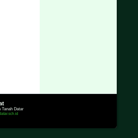
at
n Tanah Datar
atar.sch.id