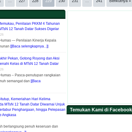
1
…
227
228
229
230
231
…
241
Berikutnya »
Memukau, Penilaian PKKM 4 Tahunan
MTsN 12 Tanah Datar Sukses Digelar
026
, Humas — Penilaian Kinerja Kepala
ahunan
[[Baca selengkapnya...]]
 Akhir Pekan, Gotong Royong dan Aksi
Benahi Kelas di MTsN 12 Tanah Datar
026
, Humas – Pasca-penutupan rangkaian
enuh semangat dan
[[Baca
itutup, Kemeriahan Hari Kelima
a MTsN 12 Tanah Datar Diwarnai Unjuk
Temukan Kami di Facebook
Bertabur Penghargaan, hingga Pelepasan
ke Angkasa
lah berlangsung penuh keseruan dan