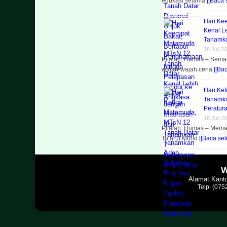
edukasi selama
[[Baca 
Hari Ke
Kenal L
Tanamka
18 Juli 2
Pitalah, Humas – Seman
wajah-wajah ceria
[[Ba
Hari Ke
Tanamka
Peratur
18 Juli 2
Pitalah, Humas – Mema
Ta’aruf Murid
[[Baca sel
W
Alamat Kanto
Telp. (07