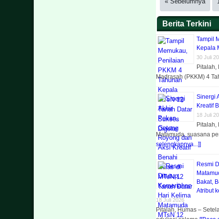
« Sebelumnya
Berita Terkini
Tampil 
Kepala 
30 Juli 2
Pitalah
Madrasah (PKKM) 4 T
Sinergi
Kreatif 
18 Juli 2
Pitalah
Matamuda, suasana p
selengkapnya...]]
Resmi D
Matamud
Bakat, 
Atribut 
18 Juli 2026
Pitalah, Humas – Sete