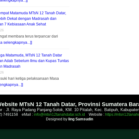
selengkapnya...]]
empat Matamuda MTsN 12 Tanah Datar,
ebih Dekat dengan Madrasah dan
n 7 Kebiasaan Anak Sehat
026
gat membara terus terpancar dari
ca selengkapnya...]]
tiga Matamuda, MTsN 12 Tanah Datar
n Adab Sebelum Ilmu dan Kupas Tuntas
an Madrasah
026
suki hari ketiga pelaksanaan Masa
engkapnya...]]
.
ebsite MTsN 12 Tanah Datar, Provinsi Sumatera Bar
r : Jl. Raya Padang Panjang-Solok, KM. 10 Pitalah, Kec. Batipuh, Kabupate
52) 7491158 eMail :
info@mtsn12tanahdatar.sch.id
Website :
https://mtsn12tanahd
Designed by
Iing Samsudin
.