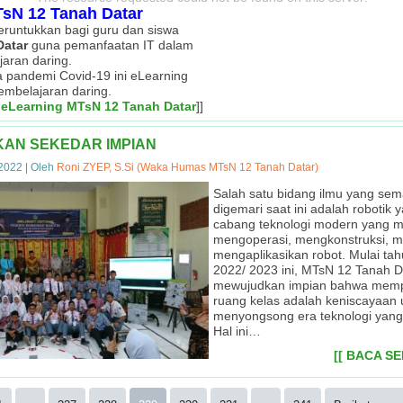
sN 12 Tanah Datar
peruntukkan bagi guru dan siswa
Datar
guna pemanfaatan IT dalam
jaran daring.
sa pandemi Covid-19 ini eLearning
Masa Ta'aruf Siswa Madrasah (Matsama)
Juara I Sepak Bola OSIM Cup MTsN 9 Tanah Datar
Kegiatan OSIM Cup MTsN 12 Tanah Datar
Kegiatan Pramuka MTsN 12 Tanah Datar
Upacara Bendera Hari Senin Pagi
Ekstrakurikuler Tahfizh Al-Qur'an
Penilaian Lomba Sekolah Sehat
Gotong Royong di Masyarakat
embelajaran daring.
 eLearning MTsN 12 Tanah Datar
]]
 Madrasah (Matsama) di MTsN 12 Tanah Datar menghadirkan anggota koramil dan 
Cup MTsN 12 Tanah Datar sebagai wujud partisipasi peserta didik dalam sebuah
g royong di lingkungan masyarakat sebagai wujud kepedulian civitas madrasah 
laian Lomba Sekolah Sehat (LSS) MTsN 12 Tanah Datar dengan tim penilai dari ti
uler Pramuka juga menjadi wadah dalam membina mental peserta didik di MTsN 12
naan upacara bendera setiap hari Senin pagi, dilaksanakan secara bergantian set
 Tanah Datar meraih Juara I Sepak Bola pada kegiatan OSIM Cup di MTsN 9 Tan
h Al-Qur'an merupakan salah satu kegiatan ekstrakurikuler unggulan MTsN 12 Tana
guna pembinaan kedisiplinan
KAN SEKEDAR IMPIAN
 2022
|
Oleh
Roni ZYEP, S.Si (Waka Humas MTsN 12 Tanah Datar)
Salah satu bidang ilmu yang se
digemari saat ini adalah robotik
cabang teknologi modern yang m
mengoperasi, mengkonstruksi, m
mengaplikasikan robot. Mulai tah
2022/ 2023 ini, MTsN 12 Tanah D
mewujudkan impian bahwa mempel
ruang kelas adalah keniscayaan 
menyongsong era teknologi yang
Hal ini…
[[ BACA S