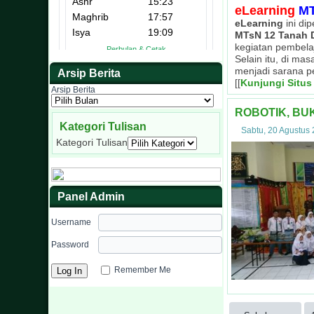
eLearning
MT
eLearning
ini di
MTsN 12 Tanah 
kegiatan pembela
Selain itu, di ma
menjadi sarana p
Arsip Berita
[[
Kunjungi Situs
Masa Ta'aruf Siswa
Arsip Berita
Kegiatan OSIM 
Kegiatan goton
Kegiatan Peni
Ekstrakurik
Pelaksa
MTsN 12
Tahfiz
ROBOTIK, BU
Kategori Tulisan
Sabtu, 20 Agustus
Kategori Tulisan
Panel Admin
Username
Password
Remember Me