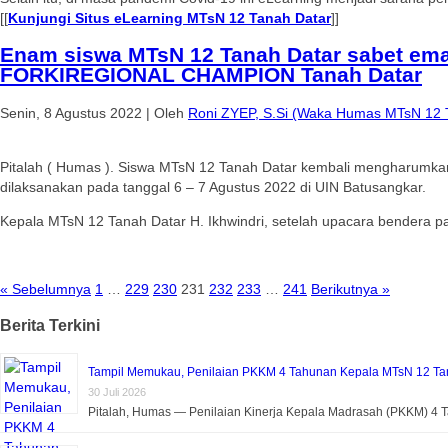
[[
Kunjungi Situs eLearning MTsN 12 Tanah Datar
]]
Enam siswa MTsN 12 Tanah Datar sabet ema
FORKIREGIONAL CHAMPION Tanah Datar
Senin, 8 Agustus 2022
|
Oleh
Roni ZYEP, S.Si (Waka Humas MTsN 12 
Pitalah ( Humas ). Siswa MTsN 12 Tanah Datar kembali mengharum
dilaksanakan pada tanggal 6 – 7 Agustus 2022 di UIN Batusangkar.
Kepala MTsN 12 Tanah Datar H. Ikhwindri, setelah upacara bendera pa
« Sebelumnya
1
…
229
230
231
232
233
…
241
Berikutnya »
Berita Terkini
Tampil Memukau, Penilaian PKKM 4 Tahunan Kepala MTsN 12 Tan
30 Juli 2026
Pitalah, Humas — Penilaian Kinerja Kepala Madrasah (PKKM) 4