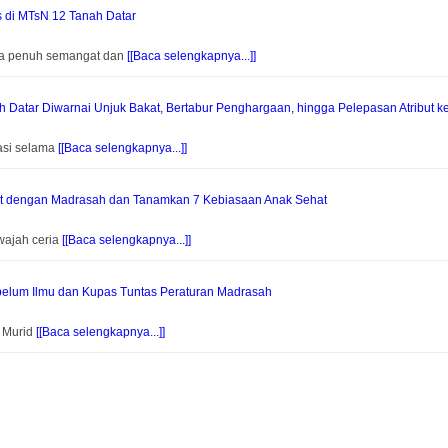
s di MTsN 12 Tanah Datar
na penuh semangat dan
[[Baca selengkapnya...]]
Datar Diwarnai Unjuk Bakat, Bertabur Penghargaan, hingga Pelepasan Atribut k
asi selama
[[Baca selengkapnya...]]
at dengan Madrasah dan Tanamkan 7 Kebiasaan Anak Sehat
wajah ceria
[[Baca selengkapnya...]]
elum Ilmu dan Kupas Tuntas Peraturan Madrasah
f Murid
[[Baca selengkapnya...]]