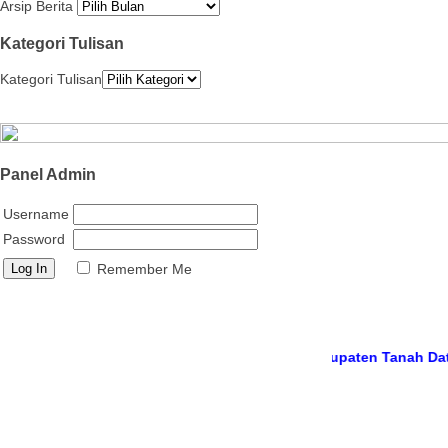
Arsip Berita
Kategori Tulisan
Kategori Tulisan
Panel Admin
Username
Password
Remember Me
te resmi
MTs Negeri 12 Tanah Datar, Kabupaten Tanah Datar, Prov