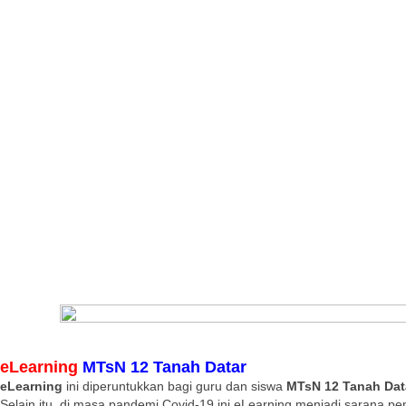
eLearning
MTsN 12 Tanah Datar
eLearning
ini diperuntukkan bagi guru dan siswa
MTsN 12 Tanah Dat
Selain itu, di masa pandemi Covid-19 ini eLearning menjadi sarana pe