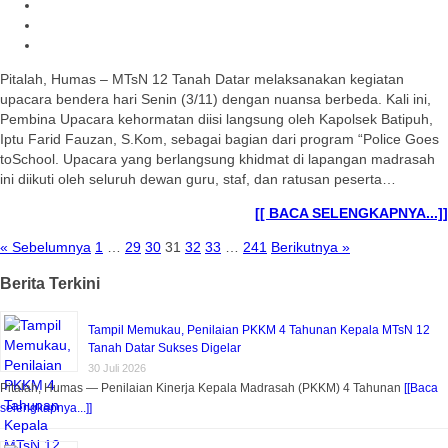
Pitalah, Humas – MTsN 12 Tanah Datar melaksanakan kegiatan
upacara bendera hari Senin (3/11) dengan nuansa berbeda. Kali ini,
Pembina Upacara kehormatan diisi langsung oleh Kapolsek Batipuh,
Iptu Farid Fauzan, S.Kom, sebagai bagian dari program “Police Goes
toSchool. Upacara yang berlangsung khidmat di lapangan madrasah
ini diikuti oleh seluruh dewan guru, staf, dan ratusan peserta…
[[ BACA SELENGKAPNYA...]]
« Sebelumnya
1
…
29
30
31
32
33
…
241
Berikutnya »
Berita Terkini
Tampil Memukau, Penilaian PKKM 4 Tahunan Kepala MTsN 12
Tanah Datar Sukses Digelar
30 Juli 2026
Pitalah, Humas — Penilaian Kinerja Kepala Madrasah (PKKM) 4 Tahunan
[[Baca
selengkapnya...]]