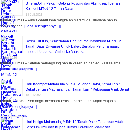
Sinergi Akhir Pekan, Gotong Royong dan Aksi Kreatif Benahi
Kelas di MTsN 12 Tanah Datar
18 Juli 2026
Pitalah, Humas – Pasca-penutupan rangkaian Matamuda, suasana penuh
semangat dan
[[Baca selengkapnya...]]
Resmi Ditutup, Kemeriahan Hari Kelima Matamuda MTsN 12
Tanah Datar Diwarnai Unjuk Bakat, Bertabur Penghargaan,
hingga Pelepasan Atribut ke Angkasa
18 Juli 2026
Pitalah, Humas – Setelah berlangsung penuh keseruan dan edukasi selama
[[Baca selengkapnya...]]
Hari Keempat Matamuda MTsN 12 Tanah Datar, Kenal Lebih
Dekat dengan Madrasah dan Tanamkan 7 Kebiasaan Anak Sehat
18 Juli 2026
Pitalah, Humas – Semangat membara terus terpancar dari wajah-wajah ceria
[[Baca selengkapnya...]]
Hari Ketiga Matamuda, MTsN 12 Tanah Datar Tanamkan Adab
Sebelum Ilmu dan Kupas Tuntas Peraturan Madrasah