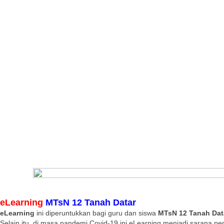
eLearning
MTsN 12 Tanah Datar
eLearning
ini diperuntukkan bagi guru dan siswa
MTsN 12 Tanah Dat
Selain itu, di masa pandemi Covid-19 ini eLearning menjadi sarana pe