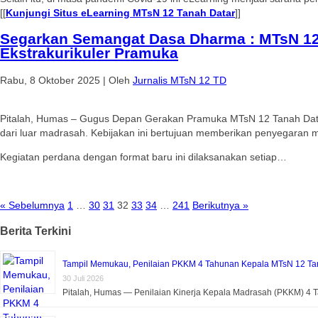
[[
Kunjungi Situs eLearning MTsN 12 Tanah Datar
]]
Segarkan Semangat Dasa Dharma : MTsN 12
Ekstrakurikuler Pramuka
Rabu, 8 Oktober 2025
|
Oleh
Jurnalis MTsN 12 TD
Pitalah, Humas – Gugus Depan Gerakan Pramuka MTsN 12 Tanah Datar
dari luar madrasah. Kebijakan ini bertujuan memberikan penyegaran m
Kegiatan perdana dengan format baru ini dilaksanakan setiap…
« Sebelumnya
1
…
30
31
32
33
34
…
241
Berikutnya »
Berita Terkini
Tampil Memukau, Penilaian PKKM 4 Tahunan Kepala MTsN 12 Tan
30 Juli 2026
Pitalah, Humas — Penilaian Kinerja Kepala Madrasah (PKKM) 4