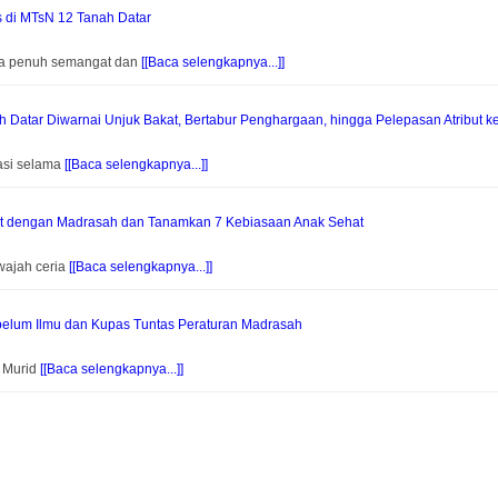
s di MTsN 12 Tanah Datar
na penuh semangat dan
[[Baca selengkapnya...]]
Datar Diwarnai Unjuk Bakat, Bertabur Penghargaan, hingga Pelepasan Atribut k
asi selama
[[Baca selengkapnya...]]
at dengan Madrasah dan Tanamkan 7 Kebiasaan Anak Sehat
wajah ceria
[[Baca selengkapnya...]]
elum Ilmu dan Kupas Tuntas Peraturan Madrasah
f Murid
[[Baca selengkapnya...]]