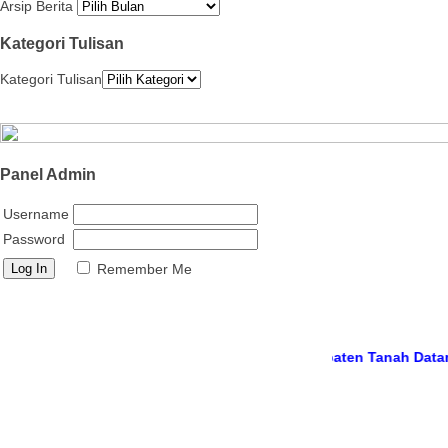
Arsip Berita
Kategori Tulisan
Kategori Tulisan
Panel Admin
Username
Password
Remember Me
 resmi
MTs Negeri 12 Tanah Datar, Kabupaten Tanah Datar, Provin