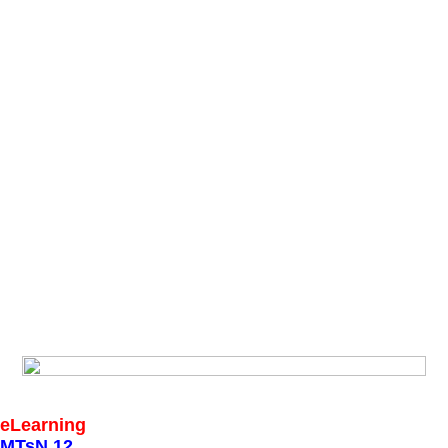
eLearning
MTsN 12