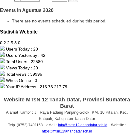
Events in Agustus 2026
There are no events scheduled during this period.
Statistik Website
0
2
2
5
8
0
Users Today : 20
Users Yesterday : 42
Total Users : 22580
Views Today : 20
Total views : 39996
Who's Online : 0
Your IP Address : 216.73.217.79
.
Website MTsN 12 Tanah Datar, Provinsi Sumatera
Barat
Alamat Kantor : Jl. Raya Padang Panjang-Solok, KM. 10 Pitalah, Kec.
Batipuh, Kabupaten Tanah Datar
Telp. (0752) 7491158 eMail :
info@mtsn12tanahdatar.sch.id
Website :
https://mtsn12tanahdatar.sch.id