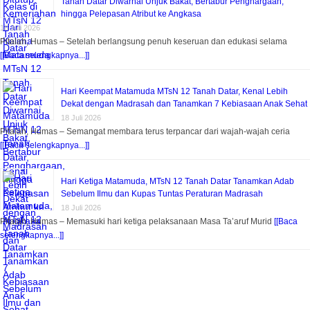
Tanah Datar Diwarnai Unjuk Bakat, Bertabur Penghargaan,
hingga Pelepasan Atribut ke Angkasa
18 Juli 2026
Pitalah, Humas – Setelah berlangsung penuh keseruan dan edukasi selama
[[Baca selengkapnya...]]
Hari Keempat Matamuda MTsN 12 Tanah Datar, Kenal Lebih
Dekat dengan Madrasah dan Tanamkan 7 Kebiasaan Anak Sehat
18 Juli 2026
Pitalah, Humas – Semangat membara terus terpancar dari wajah-wajah ceria
[[Baca selengkapnya...]]
Hari Ketiga Matamuda, MTsN 12 Tanah Datar Tanamkan Adab
Sebelum Ilmu dan Kupas Tuntas Peraturan Madrasah
18 Juli 2026
Pitalah, Humas – Memasuki hari ketiga pelaksanaan Masa Ta’aruf Murid
[[Baca
selengkapnya...]]