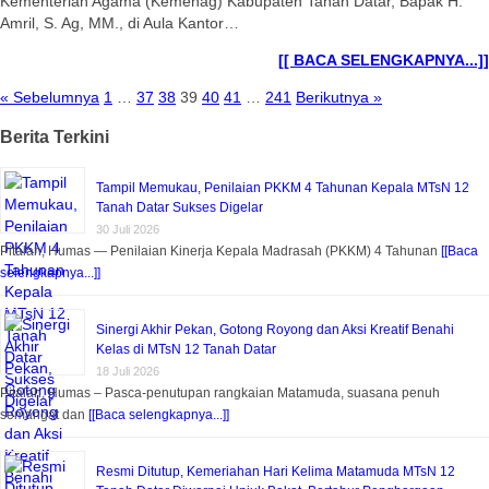
Kementerian Agama (Kemenag) Kabupaten Tanah Datar, Bapak H.
Amril, S. Ag, MM., di Aula Kantor…
[[ BACA SELENGKAPNYA...]]
« Sebelumnya
1
…
37
38
39
40
41
…
241
Berikutnya »
Berita Terkini
Tampil Memukau, Penilaian PKKM 4 Tahunan Kepala MTsN 12
Tanah Datar Sukses Digelar
30 Juli 2026
Pitalah, Humas — Penilaian Kinerja Kepala Madrasah (PKKM) 4 Tahunan
[[Baca
selengkapnya...]]
Sinergi Akhir Pekan, Gotong Royong dan Aksi Kreatif Benahi
Kelas di MTsN 12 Tanah Datar
18 Juli 2026
Pitalah, Humas – Pasca-penutupan rangkaian Matamuda, suasana penuh
semangat dan
[[Baca selengkapnya...]]
Resmi Ditutup, Kemeriahan Hari Kelima Matamuda MTsN 12