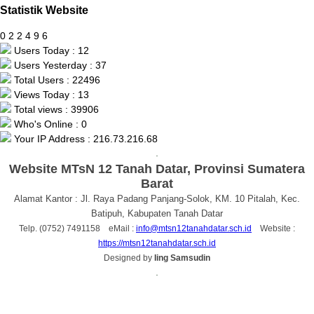
Statistik Website
0
2
2
4
9
6
Users Today : 12
Users Yesterday : 37
Total Users : 22496
Views Today : 13
Total views : 39906
Who's Online : 0
Your IP Address : 216.73.216.68
.
Website MTsN 12 Tanah Datar, Provinsi Sumatera
Barat
Alamat Kantor : Jl. Raya Padang Panjang-Solok, KM. 10 Pitalah, Kec.
Batipuh, Kabupaten Tanah Datar
Telp. (0752) 7491158 eMail :
info@mtsn12tanahdatar.sch.id
Website :
https://mtsn12tanahdatar.sch.id
Designed by
Iing Samsudin
.