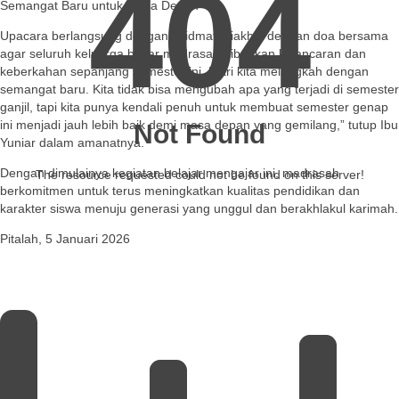
404
Semangat Baru untuk Masa Depan
Upacara berlangsung dengan khidmat, diakhiri dengan doa bersama
agar seluruh keluarga besar madrasah diberikan kelancaran dan
keberkahan sepanjang semester ini. Mari kita melangkah dengan
semangat baru. Kita tidak bisa mengubah apa yang terjadi di semester
ganjil, tapi kita punya kendali penuh untuk membuat semester genap
ini menjadi jauh lebih baik demi masa depan yang gemilang,” tutup Ibu
Not Found
Yuniar dalam amanatnya.
Dengan dimulainya kegiatan belajar mengajar ini, madrasah
The resource requested could not be found on this server!
berkomitmen untuk terus meningkatkan kualitas pendidikan dan
karakter siswa menuju generasi yang unggul dan berakhlakul karimah.
Pitalah, 5 Januari 2026