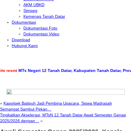
AKM UBKD
Simpeg
Kemenag Tanah Datar
Dokumentasi
Dokumentasi Foto
Dokumentasi Video
Download
Hubungi Kami
smi
MTs Negeri 12 Tanah Datar, Kabupaten Tanah Datar, Provinsi 
«
Kapolsek Batipuh Jadi Pembina Upacara, Siswa Madrasah
Semangat Sambut Pekan…
Tingkatkan Akselerasi, MTsN 12 Tanah Datar Awali Semester Genap
2025/2026 dengan…
»