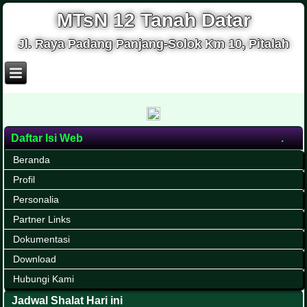
MTsN 12 Tanah Datar
Jl. Raya Padang Panjang-Solok Km 10, Pitalah
Daftar Isi Web
Beranda
Profil
Personalia
Partner Links
Dokumentasi
Download
Hubungi Kami
Jadwal Shalat Hari ini