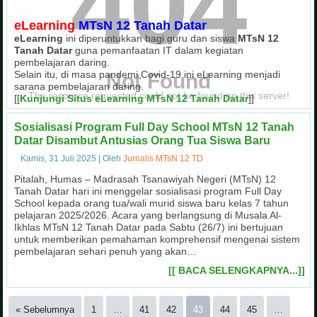
404
eLearning
MTsN 12 Tanah Datar
eLearning
ini diperuntukkan bagi guru dan siswa
MTsN 12
Tanah Datar
guna pemanfaatan IT dalam kegiatan
pembelajaran daring.
Selain itu, di masa pandemi Covid-19 ini eLearning menjadi
Not Found
sarana pembelajaran daring.
The resource requested could not be found on this server!
[[
Kunjungi Situs eLearning MTsN 12 Tanah Datar
]]
Sosialisasi Program Full Day School MTsN 12 Tanah
Datar Disambut Antusias Orang Tua Siswa Baru
Kamis, 31 Juli 2025
|
Oleh
Jurnalis MTsN 12 TD
Ekstrakurikuler Tahfizh Al-Qur'an
Masa Ta'aruf Siswa Madrasah 
Juara I Sepak Bola OSIM Cup MTsN
Kegiatan OSIM Cup MTsN 12 T
Kegiatan Pramuka MTsN 12 Ta
Upacara Bendera Hari Seni
Penilaian Lomba Sekolah 
Gotong Royong di Masya
Pitalah, Humas – Madrasah Tsanawiyah Negeri (MTsN) 12
Tahfizh Al-Qur'an merupakan salah satu kegiatan ekstrakurikuler unggulan
Masa Ta'aruf Siswa Madrasah (Matsama) di MTsN 12 Tanah Datar menghadirk
Tanah Datar hari ini menggelar sosialisasi program Full Day
Kegiatan OSIM Cup MTsN 12 Tanah Datar sebagai wujud partisipasi pes
Kegiatan gotong royong di lingkungan masyarakat sebagai wujud kepedu
Kegiatan Penilaian Lomba Sekolah Sehat (LSS) MTsN 12 Tanah Datar den
Ekstrakurikuler Pramuka juga menjadi wadah dalam membina mental p
Pelaksanaan upacara bendera setiap hari Senin pagi, dilaksanak
MTsN 12 Tanah Datar meraih Juara I Sepak Bola pada kegiatan 
MTsN 12 Tanah Datar
guna pembinaan kedisiplinan
School kepada orang tua/wali murid siswa baru kelas 7 tahun
pelajaran 2025/2026. Acara yang berlangsung di Musala Al-
Ikhlas MTsN 12 Tanah Datar pada Sabtu (26/7) ini bertujuan
untuk memberikan pemahaman komprehensif mengenai sistem
pembelajaran sehari penuh yang akan…
[[ BACA SELENGKAPNYA...]]
« Sebelumnya
1
…
41
42
43
44
45
…