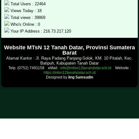
Total Users : 22464
Views Today : 18
Total views : 39869
Who's Online : 0
Your IP Address : 216.73.217.120
.
Website MTsN 12 Tanah Datar, Provinsi Sumatera
Barat
Alamat Kantor : Jl. Raya Padang Panjang-Solok, KM. 10 Pitalah, Kec.
Batipuh, Kabupaten Tanah Datar
Telp. (0752) 7491158 eMail :
info@mtsn12tanahdatar.sch.id
Website :
https://mtsn12tanahdatar.sch.id
Designed by
Iing Samsudin
.