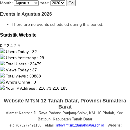
Month:
Year:
Events in Agustus 2026
There are no events scheduled during this period.
Statistik Website
0
2
2
4
7
9
Users Today : 32
Users Yesterday : 29
Total Users : 22479
Views Today : 37
Total views : 39888
Who's Online : 0
Your IP Address : 216.73.216.183
.
Website MTsN 12 Tanah Datar, Provinsi Sumatera
Barat
Alamat Kantor : Jl. Raya Padang Panjang-Solok, KM. 10 Pitalah, Kec.
Batipuh, Kabupaten Tanah Datar
Telp. (0752) 7491158 eMail :
info@mtsn12tanahdatar.sch.id
Website :