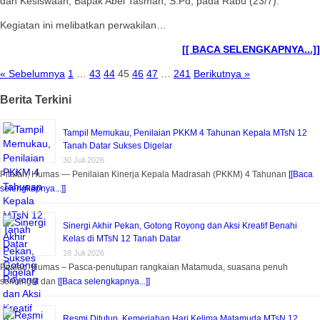
dan Kesiswaan, Bapak Abel Tasman, S.Pd, pada Rabu (23/7).
Kegiatan ini melibatkan perwakilan…
[[ BACA SELENGKAPNYA...]]
« Sebelumnya
1
…
43
44
45
46
47
…
241
Berikutnya »
Berita Terkini
Tampil Memukau, Penilaian PKKM 4 Tahunan Kepala MTsN 12
Tanah Datar Sukses Digelar
30 Juli 2026
Pitalah, Humas — Penilaian Kinerja Kepala Madrasah (PKKM) 4 Tahunan
[[Baca
selengkapnya...]]
Sinergi Akhir Pekan, Gotong Royong dan Aksi Kreatif Benahi
Kelas di MTsN 12 Tanah Datar
18 Juli 2026
Pitalah, Humas – Pasca-penutupan rangkaian Matamuda, suasana penuh
semangat dan
[[Baca selengkapnya...]]
Resmi Ditutup, Kemeriahan Hari Kelima Matamuda MTsN 12