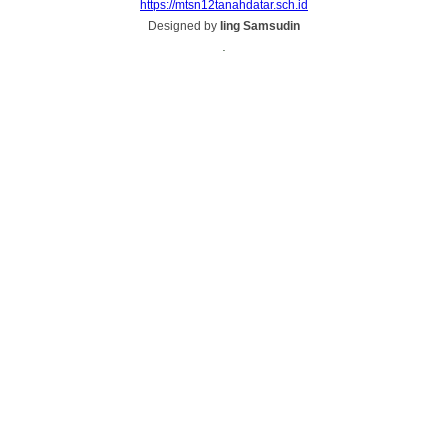
https://mtsn12tanahdatar.sch.id
Designed by
Iing Samsudin
.