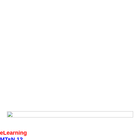
eLearning
MTsN 12