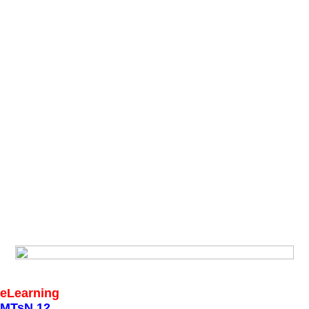
eLearning
MTsN 12