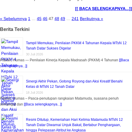
[[ BACA SELENGKAPNYA...]]
« Sebelumnya
1
…
45
46
47
48
49
…
241
Berikutnya »
Berita Terkini
Tampil Memukau, Penilaian PKKM 4 Tahunan Kepala MTsN 12
Tanah Datar Sukses Digelar
30 Juli 2026
Pitalah, Humas — Penilaian Kinerja Kepala Madrasah (PKKM) 4 Tahunan
[[Baca
selengkapnya...]]
Sinergi Akhir Pekan, Gotong Royong dan Aksi Kreatif Benahi
Kelas di MTsN 12 Tanah Datar
18 Juli 2026
Pitalah, Humas – Pasca-penutupan rangkaian Matamuda, suasana penuh
semangat dan
[[Baca selengkapnya...]]
Resmi Ditutup, Kemeriahan Hari Kelima Matamuda MTsN 12
Tanah Datar Diwarnai Unjuk Bakat, Bertabur Penghargaan,
hingga Pelepasan Atribut ke Angkasa