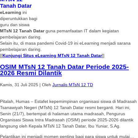
Tanah Datar
eLearning
ini
diperuntukkan bagi
guru dan siswa
MTsN 12 Tanah Datar
guna pemanfaatan IT dalam kegiatan
pembelajaran daring.
Selain itu, di masa pandemi Covid-19 ini eLearning menjadi sarana
pembelajaran daring.
[[
Kunjungi Situs eLearning MTsN 12 Tanah Datar
]]
OSIM MTsN 12 Tanah Datar Periode 2025-
2026 Resmi Dilantik
Kamis, 31 Juli 2025
|
Oleh
Jurnalis MTsN 12 TD
Pitalah, Humas – Estafet kepemimpinan organisasi siswa di Madrasah
Tsanawiyah Negeri (MTsN) 12 Tanah Datar resmi berganti. Hari ini,
Senin (21/7), bertempat di halaman utama madrasah, Pengurus
Organisasi Siswa Intra Madrasah (OSIM) periode 2025-2026 dilantik
langsung oleh Kepala MTsN 12 Tanah Datar, Ibu Yuniar, S.Ag.
Pelantikan ini menjadi momen penting bagi para siswa untuk mulai…