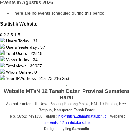
Events in Agustus 2026
There are no events scheduled during this period.
Statistik Website
0
2
2
5
1
5
Users Today : 31
Users Yesterday : 37
Total Users : 22515
Views Today : 34
Total views : 39927
Who's Online : 0
Your IP Address : 216.73.216.253
.
Website MTsN 12 Tanah Datar, Provinsi Sumatera
Barat
Alamat Kantor : Jl. Raya Padang Panjang-Solok, KM. 10 Pitalah, Kec.
Batipuh, Kabupaten Tanah Datar
Telp. (0752) 7491158 eMail :
info@mtsn12tanahdatar.sch.id
Website :
https://mtsn12tanahdatar.sch.id
Designed by
Iing Samsudin