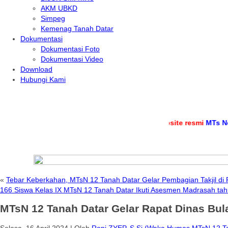
AKM UBKD
Simpeg
Kemenag Tanah Datar
Dokumentasi
Dokumentasi Foto
Dokumentasi Video
Download
Hubungi Kami
.
Selamat datang di
website resmi
MTs Negeri 12 
«
Tebar Keberkahan, MTsN 12 Tanah Datar Gelar Pembagian Takjil d
166 Siswa Kelas IX MTsN 12 Tanah Datar Ikuti Asesmen Madrasah ta
MTsN 12 Tanah Datar Gelar Rapat Dinas Bula
Selasa, 16 April 2024
|
Oleh
Roni ZYEP, S.Si (Waka Humas MTsN 12 T