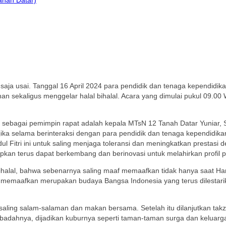
saja usai. Tanggal 16 April 2024 para pendidik dan tenaga kependidik
n sekaligus menggelar halal bihalal. Acara yang dimulai pukul 09.00 
k sebagai pemimpin rapat adalah kepala MTsN 12 Tanah Datar Yuniar,
a selama berinteraksi dengan para pendidik dan tenaga kependidika
dul Fitri ini untuk saling menjaga toleransi dan meningkatkan prestas
n terus dapat berkembang dan berinovasi untuk melahirkan profil pe
ihalal, bahwa sebenarnya saling maaf memaafkan tidak hanya saat Hari
af memaafkan merupakan budaya Bangsa Indonesia yang terus dilestar
saling salam-salaman dan makan bersama. Setelah itu dilanjutkan tak
ibadahnya, dijadikan kuburnya seperti taman-taman surga dan keluarg