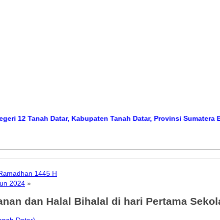
Tanah Datar, Kabupaten Tanah Datar, Provinsi Sumatera Barat
Med
i Ramadhan 1445 H
hun 2024
»
nan dan Halal Bihalal di hari Pertama Sekol
anah Datar)