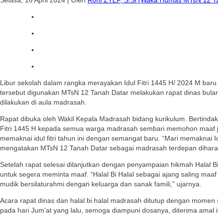
Libur sekolah dalam rangka merayakan Idul Fitri 1445 H/ 2024 M baru 
tersebut digunakan MTsN 12 Tanah Datar melakukan rapat dinas bulana
dilakukan di aula madrasah.
Rapat dibuka oleh Wakil Kepala Madrasah bidang kurikulum. Bertinda
Fitri 1445 H kepada semua warga madrasah sembari memohon maaf jik
memaknai idul fitri tahun ini dengan semangat baru. “Mari memaknai I
mengatakan MTsN 12 Tanah Datar sebagai madrasah terdepan diharapka
Setelah rapat selesai dilanjutkan dengan penyampaian hikmah Halal B
untuk segera meminta maaf. “Halal Bi Halal sebagai ajang saling ma
mudik bersilaturahmi dengan keluarga dan sanak famili,” ujarnya.
Acara rapat dinas dan halal bi halal madrasah ditutup dengan momen 
pada hari Jum’at yang lalu, semoga diampuni dosanya, diterima amal 