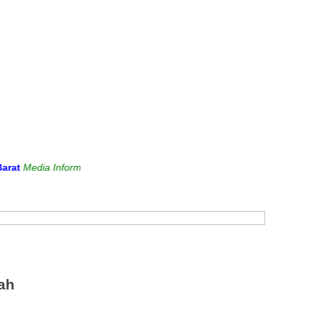
ia Informasi dan Sarana Komunikasi Antara Sekolah dengan Masyara
ah