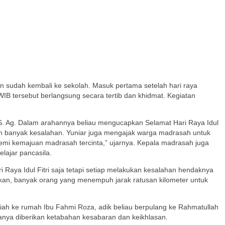
an sudah kembali ke sekolah. Masuk pertama setelah hari raya
WIB tersebut berlangsung secara tertib dan khidmat. Kegiatan
 S. Ag. Dalam arahannya beliau mengucapkan Selamat Hari Raya Idul
n banyak kesalahan. Yuniar juga mengajak warga madrasah untuk
i demi kemajuan madrasah tercinta,” ujarnya. Kepala madrasah juga
lajar pancasila.
 Raya Idul Fitri saja tetapi setiap melakukan kesalahan hendaknya
ikan, banyak orang yang menempuh jarak ratusan kilometer untuk
ziah ke rumah Ibu Fahmi Roza, adik beliau berpulang ke Rahmatullah
anya diberikan ketabahan kesabaran dan keikhlasan.