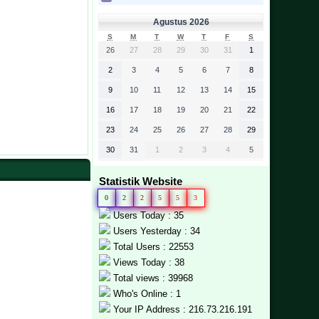
Agustus 2026
S
M
T
W
T
F
S
26
27
28
29
30
31
1
2
3
4
5
6
7
8
9
10
11
12
13
14
15
16
17
18
19
20
21
22
23
24
25
26
27
28
29
30
31
1
2
3
4
5
Statistik Website
0
2
2
5
5
3
Users Today : 35
Users Yesterday : 34
Total Users : 22553
Views Today : 38
Total views : 39968
Who's Online : 1
Your IP Address : 216.73.216.191