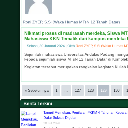
Roni ZYEP, S.Si (Waka Humas MTsN 12 Tanah Datar)
Nikmati proses di madrasah merdeka, Siswa MT
Mahasiswa KKN Tematik dari kampus merdeka
Selasa, 30 Januari 2024
|
Oleh
Roni ZYEP, S.Si (Waka Humas MT
Sejumlah mahasiswa Universitas Andalas Padang mengadaka
kepada sejumlah siswa MTsN 12 Tanah Datar di Komplek 
Kegiatan tersebut merupakan rangkaian kegiatan Kuliah 
« Sebelumnya
1
…
127
128
129
130
Berita Terkini
Tampil Memukau, Penilaian PKKM 4 Tahunan Kepala
Datar Sukses Digelar
30 Juli 2026