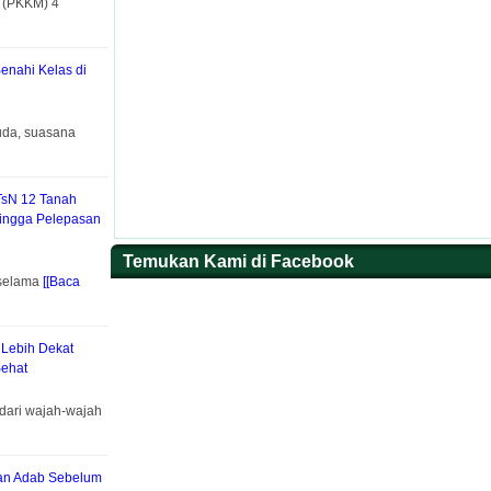
h (PKKM) 4
Benahi Kelas di
uda, suasana
TsN 12 Tanah
hingga Pelepasan
Temukan Kami di Facebook
 selama
[[Baca
 Lebih Dekat
ehat
dari wajah-wajah
kan Adab Sebelum