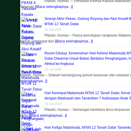
Pitalah, Humas — Penilaian Kinerja Kepala Madrasa
Tahunan
[[Baca selengkapnya...]]
Sinergi Akhir Pekan, Gotong Royong dan Aksi Kreatif 
MTsN 12 Tanah Datar
18 Juli 2026
Pitalah, Humas – Pasca-penutupan rangkaian Matam
penuh semangat dan
[[Baca selengkapnya...]]
Resmi Ditutup, Kemeriahan Hari Kelima Matamuda M
Datar Diwarnai Unjuk Bakat, Bertabur Penghargaan, 
Atribut ke Angkasa
18 Juli 2026
Pitalah, Humas – Setelah berlangsung penuh keseruan dan edukasi
selengkapnya...]]
Hari Keempat Matamuda MTsN 12 Tanah Datar, Kenal
dengan Madrasah dan Tanamkan 7 Kebiasaan Anak S
18 Juli 2026
Pitalah, Humas – Semangat membara terus terpancar 
ceria
[[Baca selengkapnya...]]
Hari Ketiga Matamuda, MTsN 12 Tanah Datar Tanam