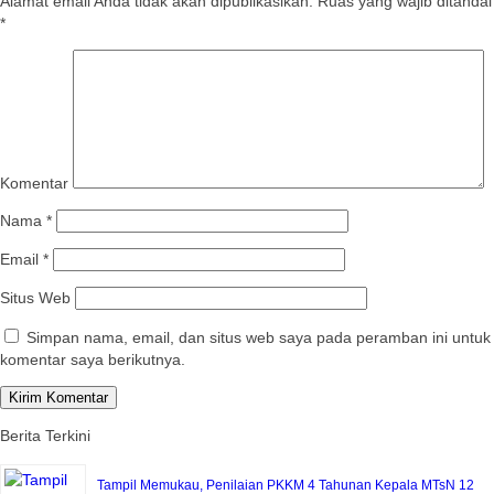
Alamat email Anda tidak akan dipublikasikan.
Ruas yang wajib ditandai
*
Komentar
Nama
*
Email
*
Situs Web
Simpan nama, email, dan situs web saya pada peramban ini untuk
komentar saya berikutnya.
Berita Terkini
Tampil Memukau, Penilaian PKKM 4 Tahunan Kepala MTsN 12