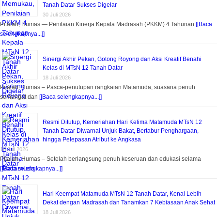
Tanah Datar Sukses Digelar
30 Juli 2026
Pitalah, Humas — Penilaian Kinerja Kepala Madrasah (PKKM) 4 Tahunan
[[Baca
selengkapnya...]]
Sinergi Akhir Pekan, Gotong Royong dan Aksi Kreatif Benahi
Kelas di MTsN 12 Tanah Datar
18 Juli 2026
Pitalah, Humas – Pasca-penutupan rangkaian Matamuda, suasana penuh
semangat dan
[[Baca selengkapnya...]]
Resmi Ditutup, Kemeriahan Hari Kelima Matamuda MTsN 12
Tanah Datar Diwarnai Unjuk Bakat, Bertabur Penghargaan,
hingga Pelepasan Atribut ke Angkasa
18 Juli 2026
Pitalah, Humas – Setelah berlangsung penuh keseruan dan edukasi selama
[[Baca selengkapnya...]]
Hari Keempat Matamuda MTsN 12 Tanah Datar, Kenal Lebih
Dekat dengan Madrasah dan Tanamkan 7 Kebiasaan Anak Sehat
18 Juli 2026