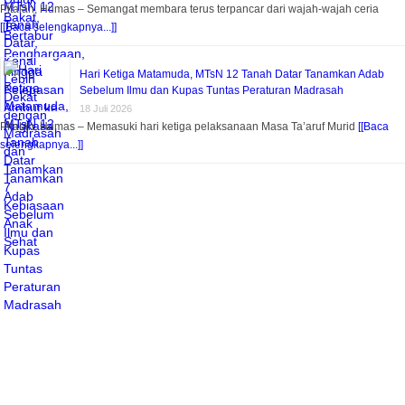
Pitalah, Humas – Semangat membara terus terpancar dari wajah-wajah ceria
[[Baca selengkapnya...]]
Hari Ketiga Matamuda, MTsN 12 Tanah Datar Tanamkan Adab
Sebelum Ilmu dan Kupas Tuntas Peraturan Madrasah
18 Juli 2026
Pitalah, Humas – Memasuki hari ketiga pelaksanaan Masa Ta’aruf Murid
[[Baca
selengkapnya...]]