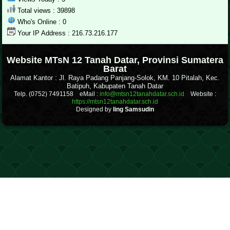
Total views : 39898
Who's Online : 0
Your IP Address : 216.73.216.177
.
Website MTsN 12 Tanah Datar, Provinsi Sumatera
Barat
Alamat Kantor : Jl. Raya Padang Panjang-Solok, KM. 10 Pitalah, Kec.
Batipuh, Kabupaten Tanah Datar
Telp. (0752) 7491158 eMail :
info@mtsn12tanahdatar.sch.id
Website :
https://mtsn12tanahdatar.sch.id
Designed by
Iing Samsudin
.