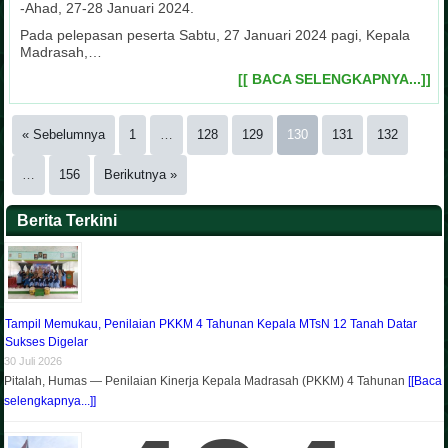
-Ahad, 27-28 Januari 2024.
Pada pelepasan peserta Sabtu, 27 Januari 2024 pagi, Kepala
Madrasah,…
[[ BACA SELENGKAPNYA...]]
« Sebelumnya
1
…
128
129
130
131
132
…
156
Berikutnya »
Berita Terkini
Tampil Memukau, Penilaian PKKM 4 Tahunan Kepala MTsN 12 Tanah Datar
Sukses Digelar
30 Juli 2026
Pitalah, Humas — Penilaian Kinerja Kepala Madrasah (PKKM) 4 Tahunan
[[Baca
selengkapnya...]]