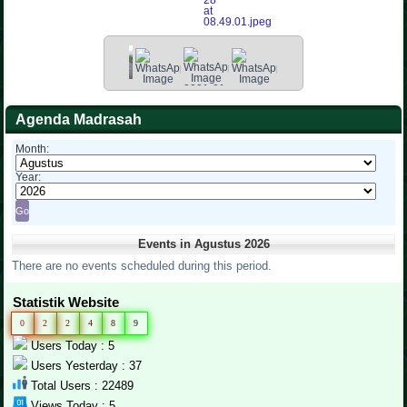
Agenda Madrasah
Month:
Year:
Events in Agustus 2026
There are no events scheduled during this period.
Statistik Website
0
2
2
4
8
9
Users Today : 5
Users Yesterday : 37
Total Users : 22489
Views Today : 5