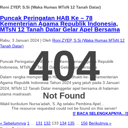
Roni ZYEP, S.Si (Waka Humas MTsN 12 Tanah Datar)
Puncak Peringatan HAB Ke – 78
Kementerian Agama Republik Indonesia,
MTsN 12 Tanah Datar Gelar Apel Bersama
Rabu, 3 Januari 2024
|
Oleh
Roni ZYEP, S.Si (Waka Humas MTsN 12
404
Tanah Datar)
Puncak Peringatan HAB Ke – 78 Kementerian Agama Republik
Indonesia, MTsN 12 Tanah Datar Gelar Apel Bersama
Dalam rangka memperingati Hari Amal Bhakti ke-78 Kementerian
Agama Republik Indonesia Tahun 2024 yang jatuh pada 3 Januari
2024, MTsN 12 Tanah Datar menggelar apel bersama di halaman
Not Found
utama madrasah.
Wakil kurikulum Nursa’adah, S. Ag selaku Pembina Apel…
The resource requested could not be found on this server!
[[ BACA SELENGKAPNYA...]]
« Sebelumnya
1
…
131
132
133
134
135
…
156
Berikutnya »