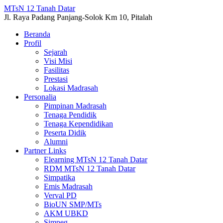
MTsN 12 Tanah Datar
Jl. Raya Padang Panjang-Solok Km 10, Pitalah
Beranda
Profil
Sejarah
Visi Misi
Fasilitas
Prestasi
Lokasi Madrasah
Personalia
Pimpinan Madrasah
Tenaga Pendidik
Tenaga Kependidikan
Peserta Didik
Alumni
Partner Links
Elearning MTsN 12 Tanah Datar
RDM MTsN 12 Tanah Datar
Simpatika
Emis Madrasah
Verval PD
BioUN SMP/MTs
AKM UBKD
Simpeg