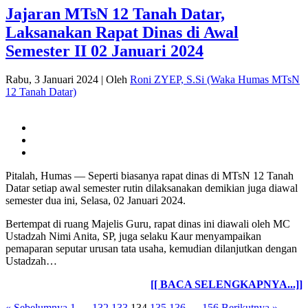
Jajaran MTsN 12 Tanah Datar,
Laksanakan Rapat Dinas di Awal
Semester II 02 Januari 2024
Rabu, 3 Januari 2024
|
Oleh
Roni ZYEP, S.Si (Waka Humas MTsN
12 Tanah Datar)
Pitalah, Humas — Seperti biasanya rapat dinas di MTsN 12 Tanah
Datar setiap awal semester rutin dilaksanakan demikian juga diawal
semester dua ini, Selasa, 02 Januari 2024.
Bertempat di ruang Majelis Guru, rapat dinas ini diawali oleh MC
Ustadzah Nimi Anita, SP, juga selaku Kaur menyampaikan
pemaparan seputar urusan tata usaha, kemudian dilanjutkan dengan
Ustadzah…
[[ BACA SELENGKAPNYA...]]
« Sebelumnya
1
…
132
133
134
135
136
…
156
Berikutnya »