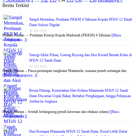
Berita Terkini
Tampil Memukau, Penilaian PKKM 4 Tahunan Kepala MTsN 12 Tanah
Datar Sukses Digelar
30 Juli 2026
Pitalah, Humas — Penilaian Kinerja Kepala Madrasah (PKKM) 4 Tahunan
[[Baca
selengkapnya...]]
Sinergi Akhir Pekan, Gotong Royong dan Aksi Kreatif Benahi Kelas di
MTsN 12 Tanah Datar
18 Juli 2026
Pitalah, Humas – Pasca-penutupan rangkaian Matamuda, suasana penuh semangat dan
[[Baca selengkapnya...]]
Resmi Ditutup, Kemeriahan Hari Kelima Matamuda MTsN 12 Tanah
Datar Diwarnai Unjuk Bakat, Bertabur Penghargaan, hingga Pelepasan
Atribut ke Angkasa
18 Juli 2026
Pitalah, Humas – Setelah berlangsung penuh keseruan dan edukasi selama
[[Baca
selengkapnya...]]
Hari Keempat Matamuda MTsN 12 Tanah Datar, Kenal Lebih Dekat