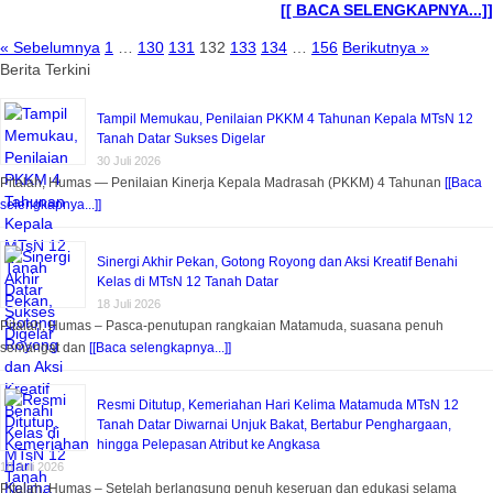
[[ BACA SELENGKAPNYA...]]
« Sebelumnya
1
…
130
131
132
133
134
…
156
Berikutnya »
Berita Terkini
Tampil Memukau, Penilaian PKKM 4 Tahunan Kepala MTsN 12
Tanah Datar Sukses Digelar
30 Juli 2026
Pitalah, Humas — Penilaian Kinerja Kepala Madrasah (PKKM) 4 Tahunan
[[Baca
selengkapnya...]]
Sinergi Akhir Pekan, Gotong Royong dan Aksi Kreatif Benahi
Kelas di MTsN 12 Tanah Datar
18 Juli 2026
Pitalah, Humas – Pasca-penutupan rangkaian Matamuda, suasana penuh
semangat dan
[[Baca selengkapnya...]]
Resmi Ditutup, Kemeriahan Hari Kelima Matamuda MTsN 12
Tanah Datar Diwarnai Unjuk Bakat, Bertabur Penghargaan,
hingga Pelepasan Atribut ke Angkasa
18 Juli 2026
Pitalah, Humas – Setelah berlangsung penuh keseruan dan edukasi selama