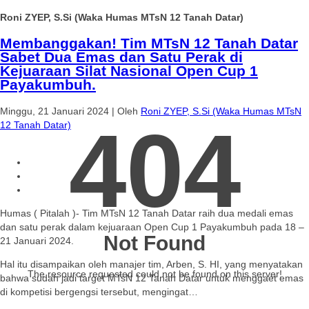
Roni ZYEP, S.Si (Waka Humas MTsN 12 Tanah Datar)
Membanggakan! Tim MTsN 12 Tanah Datar
Sabet Dua Emas dan Satu Perak di
Kejuaraan Silat Nasional Open Cup 1
Payakumbuh.
Minggu, 21 Januari 2024
|
Oleh
Roni ZYEP, S.Si (Waka Humas MTsN
404
12 Tanah Datar)
Humas ( Pitalah )- Tim MTsN 12 Tanah Datar raih dua medali emas
dan satu perak dalam kejuaraan Open Cup 1 Payakumbuh pada 18 –
Not Found
21 Januari 2024.
Hal itu disampaikan oleh manajer tim, Arben, S. HI, yang menyatakan
The resource requested could not be found on this server!
bahwa sudah jadi target MTsN 12 Tanah Datar untuk menggaet emas
di kompetisi bergengsi tersebut, mengingat…