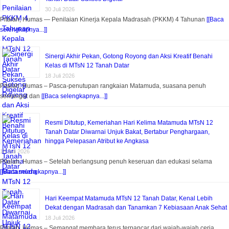
30 Juli 2026
Pitalah, Humas — Penilaian Kinerja Kepala Madrasah (PKKM) 4 Tahunan
[[Baca
selengkapnya...]]
Sinergi Akhir Pekan, Gotong Royong dan Aksi Kreatif Benahi
Kelas di MTsN 12 Tanah Datar
18 Juli 2026
Pitalah, Humas – Pasca-penutupan rangkaian Matamuda, suasana penuh
semangat dan
[[Baca selengkapnya...]]
Resmi Ditutup, Kemeriahan Hari Kelima Matamuda MTsN 12
Tanah Datar Diwarnai Unjuk Bakat, Bertabur Penghargaan,
hingga Pelepasan Atribut ke Angkasa
18 Juli 2026
Pitalah, Humas – Setelah berlangsung penuh keseruan dan edukasi selama
[[Baca selengkapnya...]]
Hari Keempat Matamuda MTsN 12 Tanah Datar, Kenal Lebih
Dekat dengan Madrasah dan Tanamkan 7 Kebiasaan Anak Sehat
18 Juli 2026
Pitalah, Humas – Semangat membara terus terpancar dari wajah-wajah ceria