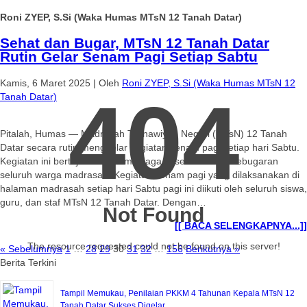
Roni ZYEP, S.Si (Waka Humas MTsN 12 Tanah Datar)
Sehat dan Bugar, MTsN 12 Tanah Datar
Rutin Gelar Senam Pagi Setiap Sabtu
Kamis, 6 Maret 2025
|
Oleh
Roni ZYEP, S.Si (Waka Humas MTsN 12
404
Tanah Datar)
Pitalah, Humas — Madrasah Tsanawiyah Negeri (MTsN) 12 Tanah
Datar secara rutin menggelar kegiatan senam pagi setiap hari Sabtu.
Kegiatan ini bertujuan untuk menjaga kesehatan dan kebugaran
seluruh warga madrasah. Kegiatan senam pagi yang dilaksanakan di
halaman madrasah setiap hari Sabtu pagi ini diikuti oleh seluruh siswa,
guru, dan staf MTsN 12 Tanah Datar. Dengan…
Not Found
[[ BACA SELENGKAPNYA...]]
The resource requested could not be found on this server!
« Sebelumnya
1
…
28
29
30
31
32
…
156
Berikutnya »
Berita Terkini
Tampil Memukau, Penilaian PKKM 4 Tahunan Kepala MTsN 12
Tanah Datar Sukses Digelar