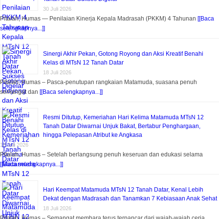
30 Juli 2026
Pitalah, Humas — Penilaian Kinerja Kepala Madrasah (PKKM) 4 Tahunan
[[Baca
selengkapnya...]]
Sinergi Akhir Pekan, Gotong Royong dan Aksi Kreatif Benahi
Kelas di MTsN 12 Tanah Datar
18 Juli 2026
Pitalah, Humas – Pasca-penutupan rangkaian Matamuda, suasana penuh
semangat dan
[[Baca selengkapnya...]]
Resmi Ditutup, Kemeriahan Hari Kelima Matamuda MTsN 12
Tanah Datar Diwarnai Unjuk Bakat, Bertabur Penghargaan,
hingga Pelepasan Atribut ke Angkasa
18 Juli 2026
Pitalah, Humas – Setelah berlangsung penuh keseruan dan edukasi selama
[[Baca selengkapnya...]]
Hari Keempat Matamuda MTsN 12 Tanah Datar, Kenal Lebih
Dekat dengan Madrasah dan Tanamkan 7 Kebiasaan Anak Sehat
18 Juli 2026
Pitalah, Humas – Semangat membara terus terpancar dari wajah-wajah ceria