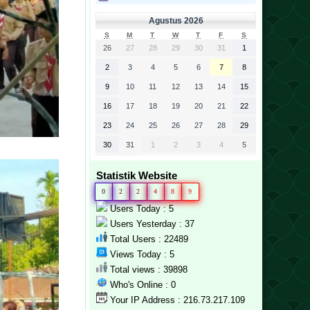
Agustus 2026
S
M
T
W
T
F
S
26
27
28
29
30
31
1
2
3
4
5
6
7
8
9
10
11
12
13
14
15
16
17
18
19
20
21
22
23
24
25
26
27
28
29
30
31
1
2
3
4
5
Statistik Website
0
2
2
4
8
9
Users Today : 5
Users Yesterday : 37
Total Users : 22489
Views Today : 5
Total views : 39898
Who's Online : 0
Your IP Address : 216.73.217.109