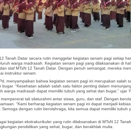
 Tanah Datar secara rutin menggelar kegiatan senam pagi setiap har
seluruh warga madrasah. Kegiatan senam pagi yang dilaksanakan di h
guru, dan staf MTsN 12 Tanah Datar. Dengan penuh semangat, mereka men
i instruktur senam.
S. Pd, menyampaikan bahwa kegiatan senam pagi ini merupakan salah s
bugar. “Kesehatan adalah salah satu faktor penting dalam menunjang 
uh warga madrasah dapat memiliki tubuh yang sehat dan bugar,” ujar Yu
t mempererat tali silaturahmi antar siswa, guru, dan staf. Dengan ber
amaan. “Kami berharap kegiatan senam pagi ini dapat menjadi kebias
. Semoga dengan rutin berolahraga, kita semua dapat memiliki tubuh 
ai kegiatan ekstrakurikuler yang rutin dilaksanakan di MTsN 12 Tanah 
kungan pendidikan yang sehat, bugar, dan berakhlak mulia.