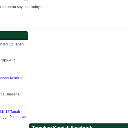
 komentar saya berikutnya.
 MTsN 12 Tanah
h (PKKM) 4
Benahi Kelas di
uda, suasana
TsN 12 Tanah
hingga Pelepasan
Temukan Kami di Facebook