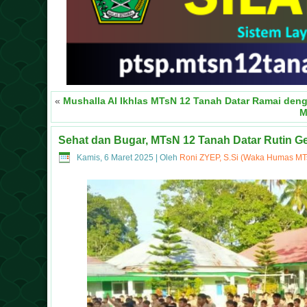
«
Mushalla Al Ikhlas MTsN 12 Tanah Datar Ramai den
M
Sehat dan Bugar, MTsN 12 Tanah Datar Rutin G
Kamis, 6 Maret 2025
|
Oleh
Roni ZYEP, S.Si (Waka Humas MT