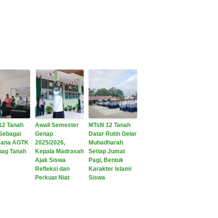
12 Tanah
Awali Semester
MTsN 12 Tanah
Sebagai
Genap
Datar Rutin Gelar
sana AGTK
2025/2026,
Muhadharah
ag Tanah
Kepala Madrasah
Setiap Jumat
Ajak Siswa
Pagi, Bentuk
Refleksi dan
Karakter Islami
Perkuat Niat
Siswa