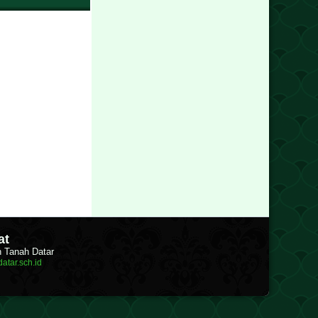
at
n Tanah Datar
atar.sch.id