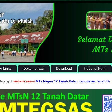
ar
 Km 10, Pitalah
er Links
Dokumentasi
Download
Hubungi Kami
te resmi
MTs Negeri 12 Tanah Datar, Kabupaten Tanah Datar, Provinsi Su