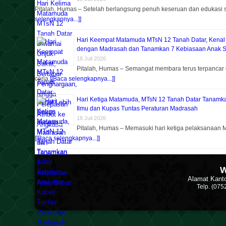
Pitalah, Humas – Setelah berlangsung penuh keseruan dan edukasi
selengkapnya...]]
Hari Keempat Matamuda MTsN 12 Tanah Datar, Kenal
dengan Madrasah dan Tanamkan 7 Kebiasaan Anak S
18 Juli 2026
Pitalah, Humas – Semangat membara terus terpancar 
ceria
[[Baca selengkapnya...]]
Hari Ketiga Matamuda, MTsN 12 Tanah Datar Tanam
Ilmu dan Kupas Tuntas Peraturan Madrasah
18 Juli 2026
Pitalah, Humas – Memasuki hari ketiga pelaksanaan M
[[Baca selengkapnya...]]
W
Alamat Kanto
Telp. (07