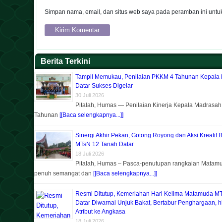
Simpan nama, email, dan situs web saya pada peramban ini untuk
Berita Terkini
Tampil Memukau, Penilaian PKKM 4 Tahunan Kepala
Datar Sukses Digelar
30 Juli 2026
Pitalah, Humas — Penilaian Kinerja Kepala Madrasa
Tahunan
[[Baca selengkapnya...]]
Sinergi Akhir Pekan, Gotong Royong dan Aksi Kreatif 
MTsN 12 Tanah Datar
18 Juli 2026
Pitalah, Humas – Pasca-penutupan rangkaian Matam
penuh semangat dan
[[Baca selengkapnya...]]
Resmi Ditutup, Kemeriahan Hari Kelima Matamuda M
Datar Diwarnai Unjuk Bakat, Bertabur Penghargaan, 
Atribut ke Angkasa
18 Juli 2026