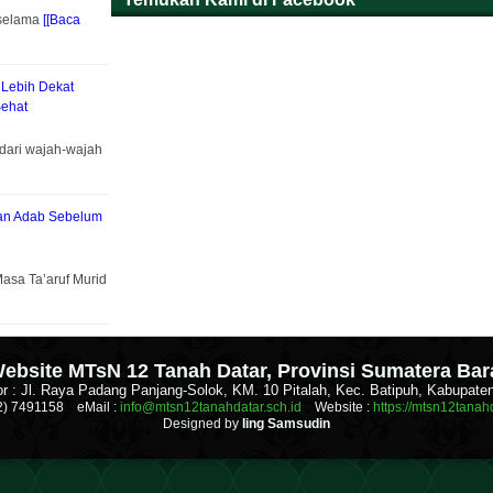
 selama
[[Baca
 Lebih Dekat
ehat
dari wajah-wajah
kan Adab Sebelum
asa Ta’aruf Murid
.
ebsite MTsN 12 Tanah Datar, Provinsi Sumatera Bar
r : Jl. Raya Padang Panjang-Solok, KM. 10 Pitalah, Kec. Batipuh, Kabupate
52) 7491158 eMail :
info@mtsn12tanahdatar.sch.id
Website :
https://mtsn12tanahd
Designed by
Iing Samsudin
.