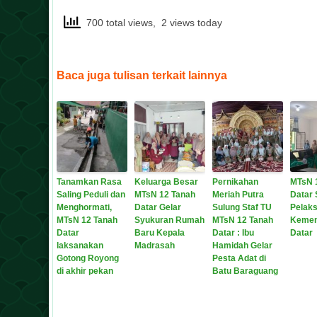
700 total views, 2 views today
Baca juga tulisan terkait lainnya
Tanamkan Rasa
Keluarga Besar
Pernikahan
MTsN 
Saling Peduli dan
MTsN 12 Tanah
Meriah Putra
Datar 
Menghormati,
Datar Gelar
Sulung Staf TU
Pelak
MTsN 12 Tanah
Syukuran Rumah
MTsN 12 Tanah
Kemen
Datar
Baru Kepala
Datar : Ibu
Datar
laksanakan
Madrasah
Hamidah Gelar
Gotong Royong
Pesta Adat di
di akhir pekan
Batu Baraguang