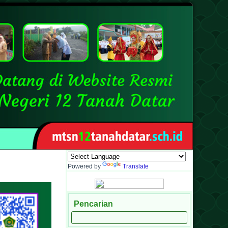
matera Barat
Media Informasi dan Sarana Komunikasi Antara Sekolah deng
Powered by
Translate
Pencarian