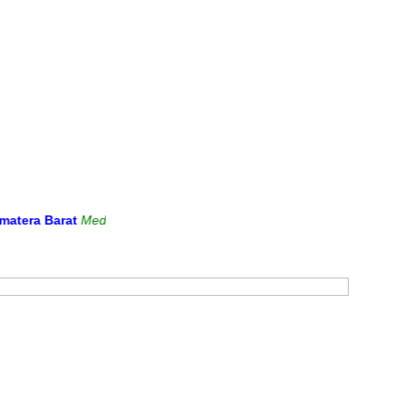
 Barat
Media Informasi dan Sarana Komunikasi Antara Sekolah denga