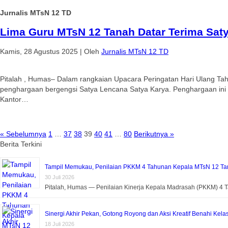
Jurnalis MTsN 12 TD
Lima Guru MTsN 12 Tanah Datar Terima Sat
Kamis, 28 Agustus 2025
|
Oleh
Jurnalis MTsN 12 TD
Pitalah , Humas– Dalam rangkaian Upacara Peringatan Hari Ulang Ta
penghargaan bergengsi Satya Lencana Satya Karya. Penghargaan ini 
Kantor…
« Sebelumnya
1
…
37
38
39
40
41
…
80
Berikutnya »
Berita Terkini
Tampil Memukau, Penilaian PKKM 4 Tahunan Kepala MTsN 12 Tan
30 Juli 2026
Pitalah, Humas — Penilaian Kinerja Kepala Madrasah (PKKM) 4
Sinergi Akhir Pekan, Gotong Royong dan Aksi Kreatif Benahi Kela
18 Juli 2026