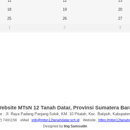
11
12
13
18
19
20
25
26
27
1
2
3
.
ebsite MTsN 12 Tanah Datar, Provinsi Sumatera Bar
r : Jl. Raya Padang Panjang-Solok, KM. 10 Pitalah, Kec. Batipuh, Kabupate
52) 7491158 eMail :
info@mtsn12tanahdatar.sch.id
Website :
https://mtsn12tanahd
Designed by
Iing Samsudin