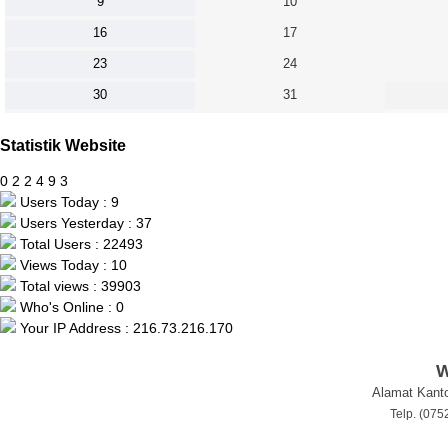
9
10
16
17
23
24
30
31
Statistik Website
0
2
2
4
9
3
Users Today : 9
Users Yesterday : 37
Total Users : 22493
Views Today : 10
Total views : 39903
Who's Online : 0
Your IP Address : 216.73.216.170
W
Alamat Kanto
Telp. (07