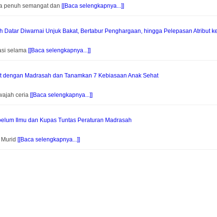
na penuh semangat dan
[[Baca selengkapnya...]]
Datar Diwarnai Unjuk Bakat, Bertabur Penghargaan, hingga Pelepasan Atribut k
asi selama
[[Baca selengkapnya...]]
at dengan Madrasah dan Tanamkan 7 Kebiasaan Anak Sehat
wajah ceria
[[Baca selengkapnya...]]
elum Ilmu dan Kupas Tuntas Peraturan Madrasah
f Murid
[[Baca selengkapnya...]]