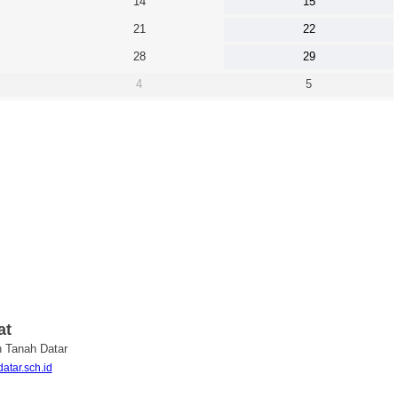
14
15
21
22
28
29
4
5
at
n Tanah Datar
atar.sch.id