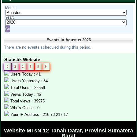
Month:
Year:
Events in Agustus 2026
There are no events scheduled during this period.
Statistik Website
0
2
2
5
5
9
Users Today : 41
Users Yesterday : 34
Total Users : 22559
Views Today : 45
Total views : 39975
Who's Online : 0
Your IP Address : 216.73.217.17
.
Website MTsN 12 Tanah Datar, Provinsi Sumatera
Barat