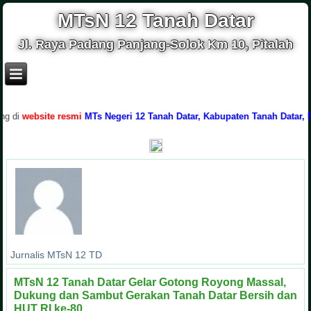
MTsN 12 Tanah Datar
Jl. Raya Padang Panjang-Solok Km 10, Pitalah
i
website resmi
MTs Negeri 12 Tanah Datar, Kabupaten Tanah Datar, Prov
Jurnalis MTsN 12 TD
MTsN 12 Tanah Datar Gelar Gotong Royong Massal,
Dukung dan Sambut Gerakan Tanah Datar Bersih dan
HUT RI ke-80