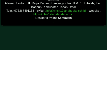
Alamat Kantor : Jl. Raya Padang Panjang-Solok, KM. 10 Pitalah, Kec.
Batipuh, Kabupaten Tanah Datar
Telp. (0752) 7491158 eMail :
info@mtsn12tanahdatar.sch.id
Website :
https://mtsn12tanahdatar.sch.id
Designed by
Iing Samsudin
.