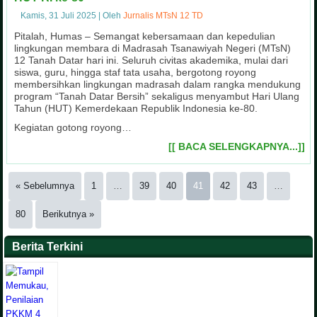
Kamis, 31 Juli 2025
|
Oleh
Jurnalis MTsN 12 TD
Pitalah, Humas – Semangat kebersamaan dan kepedulian
lingkungan membara di Madrasah Tsanawiyah Negeri (MTsN)
12 Tanah Datar hari ini. Seluruh civitas akademika, mulai dari
siswa, guru, hingga staf tata usaha, bergotong royong
membersihkan lingkungan madrasah dalam rangka mendukung
program “Tanah Datar Bersih” sekaligus menyambut Hari Ulang
Tahun (HUT) Kemerdekaan Republik Indonesia ke-80.
Kegiatan gotong royong…
[[ BACA SELENGKAPNYA...]]
« Sebelumnya
1
…
39
40
41
42
43
…
80
Berikutnya »
Berita Terkini