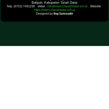
Batipuh, Kabupaten Tanah Datar
Telp. (0752) 7491158 eMail :
info@mtsn12tanahdatar.sch.id
Website :
https://mtsn12tanahdatar.sch.id
Designed by
Iing Samsudin
.