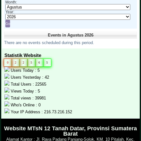
Month:
Year:
Events in Agustus 2026
There are no events scheduled during this period.
Statistik Website
0
2
2
5
6
5
Users Today : 5
Users Yesterday : 42
Total Users : 22565
Views Today : 5
Total views : 39981
Who's Online : 0
Your IP Address : 216.73.216.152
.
Website MTsN 12 Tanah Datar, Provinsi Sumatera
Barat
Alamat Kantor : Jl. Raya Padang Panjang-Solok, KM. 10 Pitalah, Kec.