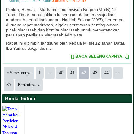
Kamis, 31 Juli 2025
|
Oleh
Jurnalis MTsN 12 TD
Pitalah, Humas – Madrasah Tsanawiyah Negeri (MTsN) 12
Tanah Datar menunjukkan keseriusan dalam mewujudkan
madrasah peduli lingkungan. Hari ini, Selasa (29/7), bertempat
di ruang rapat madrasah, digelar pertemuan penting antara
pihak Madrasah dan Komite Madrasah untuk mematangkan
persiapan penilaian Madrasah Adiwiyata.
Rapat ini dipimpin langsung oleh Kepala MTsN 12 Tanah Datar,
Ibu Yuniar, S.Ag., dan…
[[ BACA SELENGKAPNYA...]]
« Sebelumnya
1
…
40
41
42
43
44
…
80
Berikutnya »
Berita Terkini