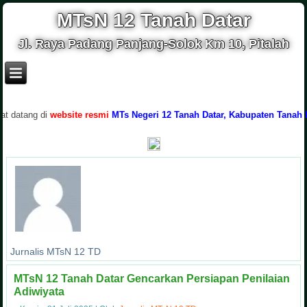
MTsN 12 Tanah Datar
Jl. Raya Padang Panjang-Solok Km 10, Pitalah
atang di
website resmi
MTs Negeri 12 Tanah Datar, Kabupaten Tanah Datar
Jurnalis MTsN 12 TD
MTsN 12 Tanah Datar Gencarkan Persiapan Penilaian
Adiwiyata