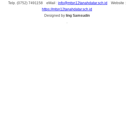
Telp. (0752) 7491158 eMail :
info@mtsn12tanahdatar.sch.id
Website :
https://mtsn12tanahdatar.sch.id
Designed by
Iing Samsudin
.