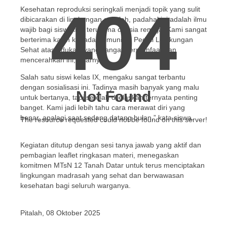
404
Kesehatan reproduksi seringkali menjadi topik yang sulit
dibicarakan di lingkungan sekolah, padahal ini adalah ilmu
wajib bagi siswi kita, terutama di usia remaja. Kami sangat
berterima kasih kepada Komunitas Peduli Lingkungan
Sehat atas edukasi yang sangat bermanfaat dan
mencerahkan ini,” ujarnya.
Salah satu siswi kelas IX, mengaku sangat terbantu
dengan sosialisasi ini. Tadinya masih banyak yang malu
Not Found
untuk bertanya, tapi setelah dijelaskan ternyata penting
banget. Kami jadi lebih tahu cara merawat diri yang
benar, apalagi saat sedang datang bulan,” kata siswa.
The resource requested could not be found on this server!
Kegiatan ditutup dengan sesi tanya jawab yang aktif dan
pembagian leaflet ringkasan materi, menegaskan
komitmen MTsN 12 Tanah Datar untuk terus menciptakan
lingkungan madrasah yang sehat dan berwawasan
kesehatan bagi seluruh warganya.
Pitalah, 08 Oktober 2025