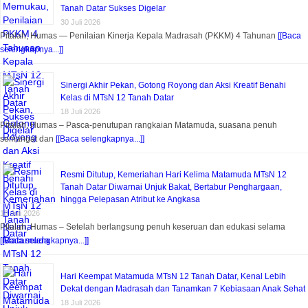
Tanah Datar Sukses Digelar
30 Juli 2026
Pitalah, Humas — Penilaian Kinerja Kepala Madrasah (PKKM) 4 Tahunan
[[Baca
selengkapnya...]]
Sinergi Akhir Pekan, Gotong Royong dan Aksi Kreatif Benahi
Kelas di MTsN 12 Tanah Datar
18 Juli 2026
Pitalah, Humas – Pasca-penutupan rangkaian Matamuda, suasana penuh
semangat dan
[[Baca selengkapnya...]]
Resmi Ditutup, Kemeriahan Hari Kelima Matamuda MTsN 12
Tanah Datar Diwarnai Unjuk Bakat, Bertabur Penghargaan,
hingga Pelepasan Atribut ke Angkasa
18 Juli 2026
Pitalah, Humas – Setelah berlangsung penuh keseruan dan edukasi selama
[[Baca selengkapnya...]]
Hari Keempat Matamuda MTsN 12 Tanah Datar, Kenal Lebih
Dekat dengan Madrasah dan Tanamkan 7 Kebiasaan Anak Sehat
18 Juli 2026