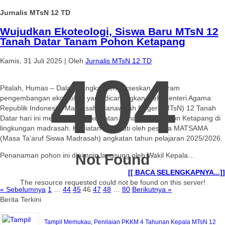
Jurnalis MTsN 12 TD
Wujudkan Ekoteologi, Siswa Baru MTsN 12
Tanah Datar Tanam Pohon Ketapang
Kamis, 31 Juli 2025
|
Oleh
Jurnalis MTsN 12 TD
404
Pitalah, Humas – Dalam rangka menyukseskan program
pengembangan ekoteologi yang dicanangkan oleh Menteri Agama
Republik Indonesia, Madrasah Tsanawiyah Negeri (MTsN) 12 Tanah
Datar hari ini melaksanakan kegiatan penanaman pohon Ketapang di
lingkungan madrasah. Kegiatan ini diikuti oleh peserta MATSAMA
(Masa Ta’aruf Siswa Madrasah) angkatan tahun pelajaran 2025/2026.
Penanaman pohon ini dipimpin langsung oleh Wakil Kepala…
Not Found
[[ BACA SELENGKAPNYA...]]
The resource requested could not be found on this server!
« Sebelumnya
1
…
44
45
46
47
48
…
80
Berikutnya »
Berita Terkini
Tampil Memukau, Penilaian PKKM 4 Tahunan Kepala MTsN 12