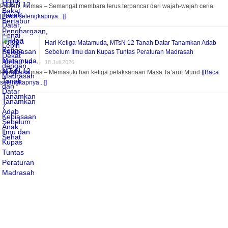
Pitalah, Humas – Semangat membara terus terpancar dari wajah-wajah ceria
[[Baca selengkapnya...]]
Hari Ketiga Matamuda, MTsN 12 Tanah Datar Tanamkan Adab
Sebelum Ilmu dan Kupas Tuntas Peraturan Madrasah
18 Juli 2026
Pitalah, Humas – Memasuki hari ketiga pelaksanaan Masa Ta’aruf Murid
[[Baca
selengkapnya...]]