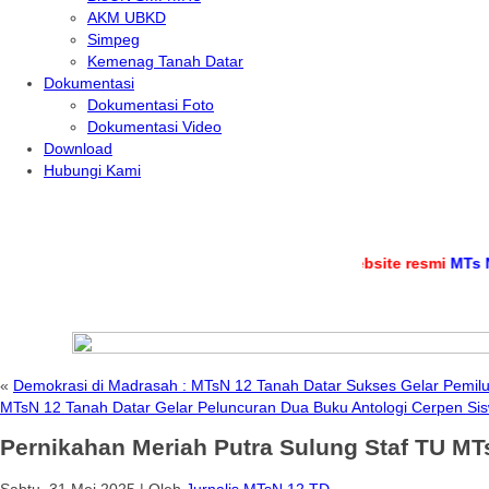
AKM UBKD
Simpeg
Kemenag Tanah Datar
Dokumentasi
Dokumentasi Foto
Dokumentasi Video
Download
Hubungi Kami
.
Selamat datang di
website resmi
MTs Negeri 12
«
Demokrasi di Madrasah : MTsN 12 Tanah Datar Sukses Gelar Pemil
MTsN 12 Tanah Datar Gelar Peluncuran Dua Buku Antologi Cerpen Sis
Pernikahan Meriah Putra Sulung Staf TU MT
Sabtu, 31 Mei 2025
|
Oleh
Jurnalis MTsN 12 TD