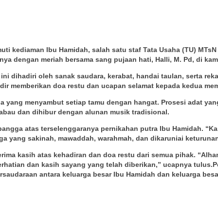
i kediaman Ibu Hamidah, salah satu staf Tata Usaha (TU) MTsN 12
nnya dengan meriah bersama sang pujaan hati, Halli, M. Pd, di k
 dihadiri oleh sanak saudara, kerabat, handai taulan, serta rek
 hadir memberikan doa restu dan ucapan selamat kepada kedua mem
arga yang menyambut setiap tamu dengan hangat. Prosesi adat y
abau dan dihibur dengan alunan musik tradisional.
angga atas terselenggaranya pernikahan putra Ibu Hamidah. “Ka
rga yang sakinah, mawaddah, warahmah, dan dikaruniai keturunan 
ima kasih atas kehadiran dan doa restu dari semua pihak. “Alha
erhatian dan kasih sayang yang telah diberikan,” ucapnya tulus.
P
rsaudaraan antara keluarga besar Ibu Hamidah dan keluarga bes