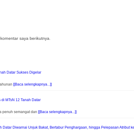
 komentar saya berikutnya.
ah Datar Sukses Digelar
 Tahunan
[[Baca selengkapnya...]]
s di MTsN 12 Tanah Datar
na penuh semangat dan
[[Baca selengkapnya...]]
Datar Diwarnai Unjuk Bakat, Bertabur Penghargaan, hingga Pelepasan Atribut k