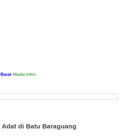
dia Informasi dan Sarana Komunikasi Antara Sekolah dengan Masyar
a Adat di Batu Baraguang