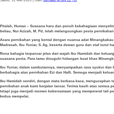
Pitalah, Humas – Suasana haru dan penuh kebahagiaan menyelimut
beliau, Nur Azizah, M. Pd, telah melangsungkan pesta pernikaha
Acara pernikahan yang kental dengan nuansa adat Minangkabau ini
Madrasah, Ibu Yuniar, S. Ag, beserta dewan guru dan staf turut
Rona bahagia terpancar jelas dari wajah Ibu Hamidah dan kelu
suasana pesta. Para tamu disuguhi hidangan lezat khas Minangk
Ibu Yuniar, dalam sambutannya, menyampaikan rasa syukur dan b
berbahagia atas pernikahan Ezi dan Halli. Semoga menjadi kelua
Ibu Hamidah sendiri, dengan mata berkaca-kaca, mengucapkan ter
pernikahan anak kami berjalan lancar. Terima kasih atas semua p
tetapi juga menjadi momen kebersamaan yang mempererat tali pe
kedua mempelai.