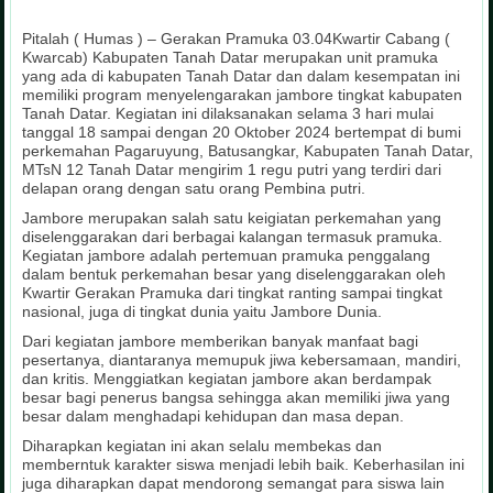
Pitalah ( Humas ) – Gerakan Pramuka 03.04Kwartir Cabang (
Kwarcab) Kabupaten Tanah Datar merupakan unit pramuka
yang ada di kabupaten Tanah Datar dan dalam kesempatan ini
memiliki program menyelengarakan jambore tingkat kabupaten
Tanah Datar. Kegiatan ini dilaksanakan selama 3 hari mulai
tanggal 18 sampai dengan 20 Oktober 2024 bertempat di bumi
perkemahan Pagaruyung, Batusangkar, Kabupaten Tanah Datar,
MTsN 12 Tanah Datar mengirim 1 regu putri yang terdiri dari
delapan orang dengan satu orang Pembina putri.
Jambore merupakan salah satu keigiatan perkemahan yang
diselenggarakan dari berbagai kalangan termasuk pramuka.
Kegiatan jambore adalah pertemuan pramuka penggalang
dalam bentuk perkemahan besar yang diselenggarakan oleh
Kwartir Gerakan Pramuka dari tingkat ranting sampai tingkat
nasional, juga di tingkat dunia yaitu Jambore Dunia.
Dari kegiatan jambore memberikan banyak manfaat bagi
pesertanya, diantaranya memupuk jiwa kebersamaan, mandiri,
dan kritis. Menggiatkan kegiatan jambore akan berdampak
besar bagi penerus bangsa sehingga akan memiliki jiwa yang
besar dalam menghadapi kehidupan dan masa depan.
Diharapkan kegiatan ini akan selalu membekas dan
memberntuk karakter siswa menjadi lebih baik. Keberhasilan ini
juga diharapkan dapat mendorong semangat para siswa lain