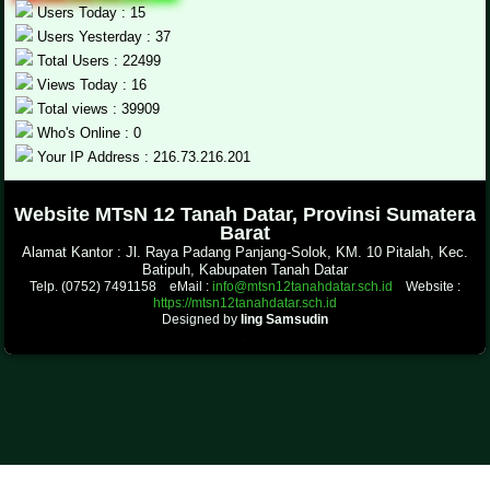
Users Today : 15
Users Yesterday : 37
Total Users : 22499
Views Today : 16
Total views : 39909
Who's Online : 0
Your IP Address : 216.73.216.201
.
Website MTsN 12 Tanah Datar, Provinsi Sumatera
Barat
Alamat Kantor : Jl. Raya Padang Panjang-Solok, KM. 10 Pitalah, Kec.
Batipuh, Kabupaten Tanah Datar
Telp. (0752) 7491158 eMail :
info@mtsn12tanahdatar.sch.id
Website :
https://mtsn12tanahdatar.sch.id
Designed by
Iing Samsudin
.