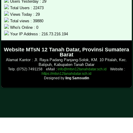
Users Yesterday : 29
Total Users : 22473
Views Today : 29
Total views : 39880
Who's Online : 0
Your IP Address : 216.73.216.194
.
Website MTsN 12 Tanah Datar, Provinsi Sumatera
Barat
Alamat Kantor : Jl. Raya Padang Panjang-Solok, KM. 10 Pitalah, Kec.
Batipuh, Kabupaten Tanah Datar
Telp. (0752) 7491158 eMail :
info@mtsn12tanahdatar.sch.id
Website :
https://mtsn12tanahdatar.sch.id
Designed by
Iing Samsudin
.