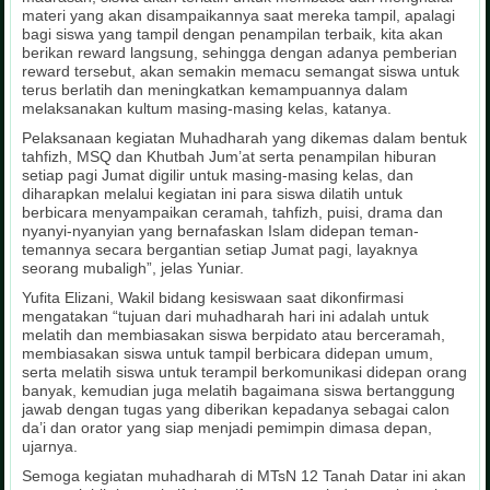
materi yang akan disampaikannya saat mereka tampil, apalagi
bagi siswa yang tampil dengan penampilan terbaik, kita akan
berikan reward langsung, sehingga dengan adanya pemberian
reward tersebut, akan semakin memacu semangat siswa untuk
terus berlatih dan meningkatkan kemampuannya dalam
melaksanakan kultum masing-masing kelas, katanya.
Pelaksanaan kegiatan Muhadharah yang dikemas dalam bentuk
tahfizh, MSQ dan Khutbah Jum’at serta penampilan hiburan
setiap pagi Jumat digilir untuk masing-masing kelas, dan
diharapkan melalui kegiatan ini para siswa dilatih untuk
berbicara menyampaikan ceramah, tahfizh, puisi, drama dan
nyanyi-nyanyian yang bernafaskan Islam didepan teman-
temannya secara bergantian setiap Jumat pagi, layaknya
seorang mubaligh”, jelas Yuniar.
Yufita Elizani, Wakil bidang kesiswaan saat dikonfirmasi
mengatakan “tujuan dari muhadharah hari ini adalah untuk
melatih dan membiasakan siswa berpidato atau berceramah,
membiasakan siswa untuk tampil berbicara didepan umum,
serta melatih siswa untuk terampil berkomunikasi didepan orang
banyak, kemudian juga melatih bagaimana siswa bertanggung
jawab dengan tugas yang diberikan kepadanya sebagai calon
da’i dan orator yang siap menjadi pemimpin dimasa depan,
ujarnya.
Semoga kegiatan muhadharah di MTsN 12 Tanah Datar ini akan