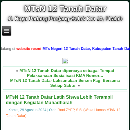
MTsN 12 Tanah Datar
Jl. Raya Padang Panjang-Solok Km 10, Pitalah
di
website resmi
MTs Negeri 12 Tanah Datar, Kabupaten Tanah Datar, Pro
«
MTsN 12 Tanah Datar dipercaya sebagai Tempat
Pelaksanaan Sosialisasi KMA Nomor…
MTsN 12 Tanah Datar Laksanakan Senam Pagi Bersama
Setiap Sabtu.
»
MTsN 12 Tanah Datar Latih Siswa Lebih Terampil
dengan Kegiatan Muhadharah
Kamis, 29 Agustus 2024
|
Oleh
Roni ZYEP, S.Si (Waka Humas MTsN 12
Tanah Datar)