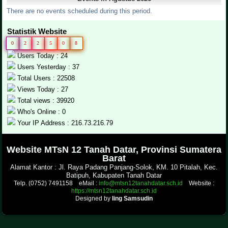
There are no events scheduled during this period.
Statistik Website
0
2
2
5
0
8
Users Today : 24
Users Yesterday : 37
Total Users : 22508
Views Today : 27
Total views : 39920
Who's Online : 0
Your IP Address : 216.73.216.79
.
Website MTsN 12 Tanah Datar, Provinsi Sumatera
Barat
Alamat Kantor : Jl. Raya Padang Panjang-Solok, KM. 10 Pitalah, Kec.
Batipuh, Kabupaten Tanah Datar
Telp. (0752) 7491158 eMail :
info@mtsn12tanahdatar.sch.id
Website :
https://mtsn12tanahdatar.sch.id
Designed by
Iing Samsudin
.