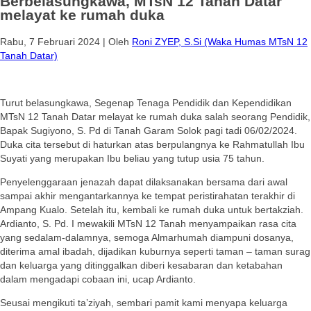
Berbelasungkawa, MTsN 12 Tanah Datar
melayat ke rumah duka
Rabu, 7 Februari 2024
|
Oleh
Roni ZYEP, S.Si (Waka Humas MTsN 12
Tanah Datar)
Turut belasungkawa, Segenap Tenaga Pendidik dan Kependidikan
MTsN 12 Tanah Datar melayat ke rumah duka salah seorang Pendidik,
Bapak Sugiyono, S. Pd di Tanah Garam Solok pagi tadi 06/02/2024.
Duka cita tersebut di haturkan atas berpulangnya ke Rahmatullah Ibu
Suyati yang merupakan Ibu beliau yang tutup usia 75 tahun.
Penyelenggaraan jenazah dapat dilaksanakan bersama dari awal
sampai akhir mengantarkannya ke tempat peristirahatan terakhir di
Ampang Kualo. Setelah itu, kembali ke rumah duka untuk bertakziah.
Ardianto, S. Pd. I mewakili MTsN 12 Tanah menyampaikan rasa cita
yang sedalam-dalamnya, semoga Almarhumah diampuni dosanya,
diterima amal ibadah, dijadikan kuburnya seperti taman – taman surag
dan keluarga yang ditinggalkan diberi kesabaran dan ketabahan
dalam mengadapi cobaan ini, ucap Ardianto.
Seusai mengikuti ta’ziyah, sembari pamit kami menyapa keluarga