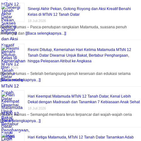
Sinergi Akhir Pekan, Gotong Royong dan Aksi Kreatif Benahi
Kelas di MTsN 12 Tanah Datar
18 Juli 2026
Pitalah, Humas – Pasca-penutupan rangkaian Matamuda, suasana penuh
semangat dan
[[Baca selengkapnya...]]
Resmi Ditutup, Kemeriahan Hari Kelima Matamuda MTsN 12
Tanah Datar Diwarnai Unjuk Bakat, Bertabur Penghargaan,
hingga Pelepasan Atribut ke Angkasa
18 Juli 2026
Pitalah, Humas – Setelah berlangsung penuh keseruan dan edukasi selama
[[Baca selengkapnya...]]
Hari Keempat Matamuda MTsN 12 Tanah Datar, Kenal Lebih
Dekat dengan Madrasah dan Tanamkan 7 Kebiasaan Anak Sehat
18 Juli 2026
Pitalah, Humas – Semangat membara terus terpancar dari wajah-wajah ceria
[[Baca selengkapnya...]]
Hari Ketiga Matamuda, MTsN 12 Tanah Datar Tanamkan Adab