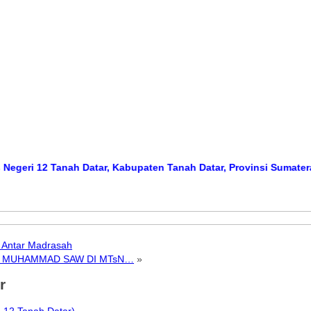
2 Tanah Datar, Kabupaten Tanah Datar, Provinsi Sumatera Barat
M
l Antar Madrasah
BI MUHAMMAD SAW DI MTsN…
»
r
 12 Tanah Datar)