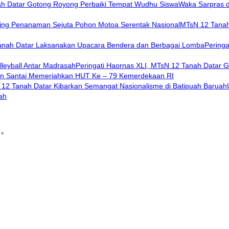
Waka Sarpras d
MTsN 12 Tanah
Pering
Peringati Haornas XLI, MTsN 12 Tanah Datar G
an Santai Memeriahkan HUT Ke – 79 Kemerdekaan RI
ah
i
*