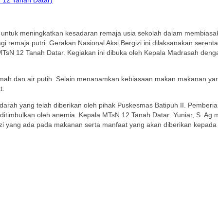
n untuk meningkatkan kesadaran remaja usia sekolah dalam membiasa
agi remaja putri. Gerakan Nasional Aksi Bergizi ini dilaksanakan sere
MTsN 12 Tanah Datar. Kegiakan ini dibuka oleh Kepala Madrasah deng
rumah dan air putih. Selain menanamkan kebiasaan makan makanan yang
t.
arah yang telah diberikan oleh pihak Puskesmas Batipuh II. Pemberia
ng ditimbulkan oleh anemia. Kepala MTsN 12 Tanah Datar Yuniar, S. A
zi yang ada pada makanan serta manfaat yang akan diberikan kepada