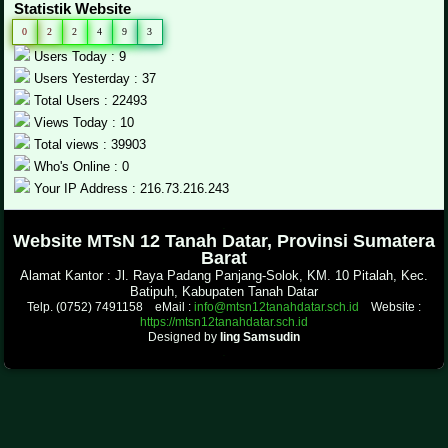
Statistik Website
0
2
2
4
9
3
Users Today : 9
Users Yesterday : 37
Total Users : 22493
Views Today : 10
Total views : 39903
Who's Online : 0
Your IP Address : 216.73.216.243
.
Website MTsN 12 Tanah Datar, Provinsi Sumatera
Barat
Alamat Kantor : Jl. Raya Padang Panjang-Solok, KM. 10 Pitalah, Kec.
Batipuh, Kabupaten Tanah Datar
Telp. (0752) 7491158 eMail :
info@mtsn12tanahdatar.sch.id
Website :
https://mtsn12tanahdatar.sch.id
Designed by
Iing Samsudin
.