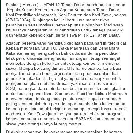
Pitalah ( Humas ) – MTsN 12 Tanah Datar mendapat kunjungan
Kepala Kantor Kementerian Agama Kabupaten Tanah Datar,
Kasi Pendidikan Madrasah, Kasi Pontren dan Kasi Zawa, selasa
(07/10/2024). Kunjungan kali ini bertujuan memberikan
pembinaan serta motivasi terhadap unsur pimpinan Madrasah
khususnya penguatan mutu pendidikan untuk tenaga pendidik
dan tenaga kependidikan serta siswa MTsN 12 Tanah Datar.
Adapun peserta yang mengikuti kegiatan pada hari ini terdiri dari
Kepala madrasah,Kaur TU, Waka Madrasah dan Bendahara.
Kakankemenag mengatakan bahwa dalam dunia pendidikan
tidak perlu khawatir menghadapi tantangan , tetap semangat
membalas dengan kebaikan untuk tetap kompetitif membina
siswa. Mampu bersaing dimana MTs harus bisa berkontribusi
menjadi madrasah bersinergi dalam raih prestasi dalam hal
pendidikan akademik. Tiga hal yang perlu dipersiapkan untuk
mengembangkan mutu madrasah yakni sarana-prasarana,
SDM, perangkat dan metode pembelajaran untuk meningkatkan
mutu kualitas pendidikan. Sementara Kasi Pendidikan Madrasah
menyampaikan tentang masa jabatan wakil kepala madrasah
paling lama adalah dua periode, agar memberikan kesempatan
kepada guru lain untuk belajar dan mampu menjadi wakil kepala
madrasah. Kasi Zawa juga menyampaikan beberapa program
kerjasama antara madrasah dengan BAZNAS untuk membantu
siswa yang orang tuanya kurang mampu.
Di akhir arahannya, kakankemenag menyampaikan beberapa