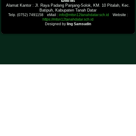
Alamat Kantor : Jl. Raya Padang Panjang-Solok, KM. 10 Pitalah, Kec.
Batipuh, Kabupaten Tanah Datar
Telp. (0752) 7491158 eMail :
info@mtsn12tanahdatar.sch.id
Website :
https://mtsn12tanahdatar.sch.id
Designed by
Iing Samsudin
.