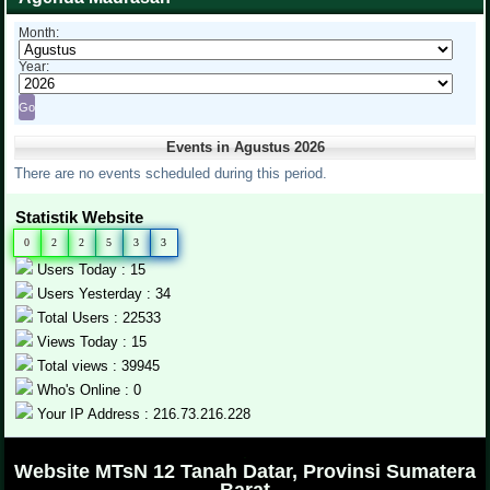
Month:
Year:
Events in Agustus 2026
There are no events scheduled during this period.
Statistik Website
0
2
2
5
3
3
Users Today : 15
Users Yesterday : 34
Total Users : 22533
Views Today : 15
Total views : 39945
Who's Online : 0
Your IP Address : 216.73.216.228
.
Website MTsN 12 Tanah Datar, Provinsi Sumatera
Barat