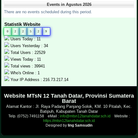
Events in Agustus 2026
There are no events scheduled during this period.
Statistik Website
0
2
2
5
2
9
Users Today : 11
Users Yesterday : 34
Total Users : 22529
Views Today : 11
Total views : 39941
Who's Online : 1
Your IP Address : 216.73.217.14
.
Website MTsN 12 Tanah Datar, Provinsi Sumatera
Barat
Alamat Kantor : Jl. Raya Padang Panjang-Solok, KM. 10 Pitalah, Kec.
Batipuh, Kabupaten Tanah Datar
Telp. (0752) 7491158 eMail :
info@mtsn12tanahdatar.sch.id
Website :
https://mtsn12tanahdatar.sch.id
Designed by
Iing Samsudin
.