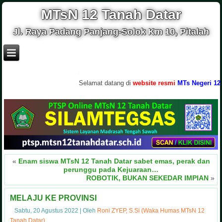
MTsN 12 Tanah Datar
Jl. Raya Padang Panjang-Solok Km 10, Pitalah
.
Selamat datang di
website resmi
MTs Negeri 12 Tanah 
«
Enam siswa MTsN 12 Tanah Datar sabet emas, perak dan
perunggu pada Kejuaraan…
ROBOTIK, BUKAN SEKEDAR IMPIAN
»
MELAJU KE PROVINSI
Sabtu, 20 Agustus 2022
|
Oleh
Roni ZYEP, S.Si (Waka Humas MTsN 12
Tanah Datar)