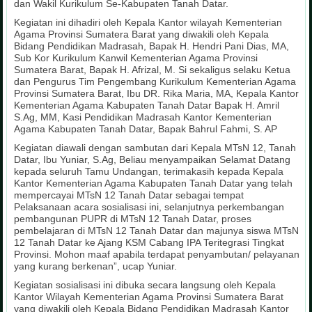
dan Wakil Kurikulum Se-Kabupaten Tanah Datar.
Kegiatan ini dihadiri oleh Kepala Kantor wilayah Kementerian
Agama Provinsi Sumatera Barat yang diwakili oleh Kepala
Bidang Pendidikan Madrasah, Bapak H. Hendri Pani Dias, MA,
Sub Kor Kurikulum Kanwil Kementerian Agama Provinsi
Sumatera Barat, Bapak H. Afrizal, M. Si sekaligus selaku Ketua
dan Pengurus Tim Pengembang Kurikulum Kementerian Agama
Provinsi Sumatera Barat, Ibu DR. Rika Maria, MA, Kepala Kantor
Kementerian Agama Kabupaten Tanah Datar Bapak H. Amril
S.Ag, MM, Kasi Pendidikan Madrasah Kantor Kementerian
Agama Kabupaten Tanah Datar, Bapak Bahrul Fahmi, S. AP
Kegiatan diawali dengan sambutan dari Kepala MTsN 12, Tanah
Datar, Ibu Yuniar, S.Ag, Beliau menyampaikan Selamat Datang
kepada seluruh Tamu Undangan, terimakasih kepada Kepala
Kantor Kementerian Agama Kabupaten Tanah Datar yang telah
mempercayai MTsN 12 Tanah Datar sebagai tempat
Pelaksanaan acara sosialisasi ini, selanjutnya perkembangan
pembangunan PUPR di MTsN 12 Tanah Datar, proses
pembelajaran di MTsN 12 Tanah Datar dan majunya siswa MTsN
12 Tanah Datar ke Ajang KSM Cabang IPA Teritegrasi Tingkat
Provinsi. Mohon maaf apabila terdapat penyambutan/ pelayanan
yang kurang berkenan”, ucap Yuniar.
Kegiatan sosialisasi ini dibuka secara langsung oleh Kepala
Kantor Wilayah Kementerian Agama Provinsi Sumatera Barat
yang diwakili oleh Kepala Bidang Pendidikan Madrasah Kantor