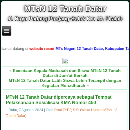
MTsN 12 Tanah Datar
Jl. Raya Padang Panjang-Solok Km 10, Pitalah
datang di
website resmi
MTs Negeri 12 Tanah Datar, Kabupaten Tanah Dat
«
Keceriaan Kepala Madrasah dan Siswa MTsN 12 Tanah
Datar di Jum’at Berkah
MTsN 12 Tanah Datar Latih Siswa Lebih Terampil dengan
Kegiatan Muhadharah
»
MTsN 12 Tanah Datar dipercaya sebagai Tempat
Pelaksanaan Sosialisasi KMA Nomor 450
Rabu, 7 Agustus 2024
|
Oleh
Roni ZYEP, S.Si (Waka Humas MTsN 12
Tanah Datar)