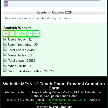
Events in Agustus 2026
There are no events scheduled during this period.
Statistik Website
0
2
2
4
5
8
Users Today : 11
Users Yesterday : 29
Total Users : 22458
Views Today : 11
Total views : 39862
Who's Online : 1
Your IP Address : 216.73.216.205
.
Website MTsN 12 Tanah Datar, Provinsi Sumatera
Barat
Alamat Kantor : Jl. Raya Padang Panjang-Solok, KM. 10 Pitalah, Kec.
Batipuh, Kabupaten Tanah Datar
Telp. (0752) 7491158 eMail :
info@mtsn12tanahdatar.sch.id
Website :
https://mtsn12tanahdatar.sch.id
Designed by
Iing Samsudin