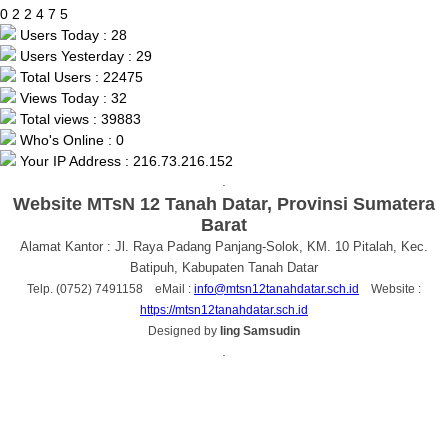
0
2
2
4
7
5
Users Today : 28
Users Yesterday : 29
Total Users : 22475
Views Today : 32
Total views : 39883
Who's Online : 0
Your IP Address : 216.73.216.152
.
Website MTsN 12 Tanah Datar, Provinsi Sumatera
Barat
Alamat Kantor : Jl. Raya Padang Panjang-Solok, KM. 10 Pitalah, Kec.
Batipuh, Kabupaten Tanah Datar
Telp. (0752) 7491158 eMail :
info@mtsn12tanahdatar.sch.id
Website :
https://mtsn12tanahdatar.sch.id
Designed by
Iing Samsudin
.