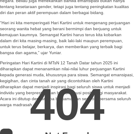
negara. Beliau juga menekankan bahwa emansipasi bukan hanya
tentang kesetaraan gender, tetapi juga tentang peningkatan kualitas
diri dan peran aktif perempuan dalam berbagai bidang.
“Hari ini kita memperingati Hari Kartini untuk mengenang perjuangan
seorang wanita hebat yang berani bermimpi dan berjuang untuk
kemajuan kaumnya. Semangat Kartini harus terus kita kobarkan
dalam diri kita masing-masing, baik laki-laki maupun perempuan,
untuk terus belajar, berkarya, dan memberikan yang terbaik bagi
bangsa dan agama,” ujar Yuniar.
Peringatan Hari Kartini di MTsN 12 Tanah Datar tahun 2025 ini
diharapkan dapat menanamkan nilai-nilai luhur perjuangan Kartini
kepada generasi muda, khususnya para siswa. Semangat emansipasi,
kegigihan, dan cinta tanah air yang dicontohkan oleh Kartini
404
diharapkan dapat menjadi inspirasi bagi seluruh siswa untuk menjadi
individu yang berprestasi dan berkontribusi positif bagi masyarakat.
Acara ini ditutup dengan doa bersama dan sesi foto bersama seluruh
warga madrasah