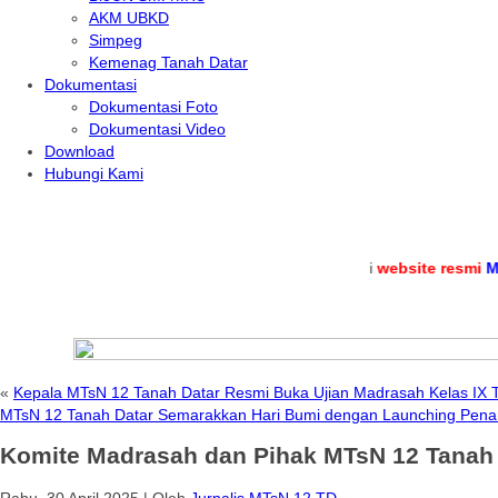
AKM UBKD
Simpeg
Kemenag Tanah Datar
Dokumentasi
Dokumentasi Foto
Dokumentasi Video
Download
Hubungi Kami
.
Selamat datang di
website resmi
MTs Nege
«
Kepala MTsN 12 Tanah Datar Resmi Buka Ujian Madrasah Kelas IX 
MTsN 12 Tanah Datar Semarakkan Hari Bumi dengan Launching Pen
Komite Madrasah dan Pihak MTsN 12 Tanah D
Rabu, 30 April 2025
|
Oleh
Jurnalis MTsN 12 TD