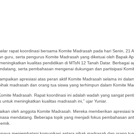
ar rapat koordinasi bersama Komite Madrasah pada hari Senin, 21 Apr
lan guru, serta pengurus Komite Madrasah yang diketuai oleh Bapak Ap
eningkatkan kualitas pendidikan di MTsN 12 Tanah Datar. Berbagai a
mendatang, serta pembahasan mengenai dukungan dan partisipasi Ko
mpaikan apresiasi atas peran aktif Komite Madrasah selama ini dal
 pihak madrasah dan orang tua siswa yang terhimpun dalam Komite M
 Komite Madrasah. Rapat koordinasi ini adalah wadah yang sangat pentin
untuk meningkatkan kualitas madrasah ini,” ujar Yuniar.
mpaikan oleh anggota Komite Madrasah. Mereka memberikan apresiasi
masa mendatang. Beberapa topik yang menjadi fokus pembahasan ant
demik.
aya menjembatani komunikasi antara pihak madrasah dan orang tua 