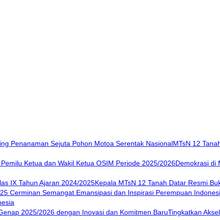
MTsN 12 Tanah
Demokrasi di 
Kepala MTsN 12 Tanah Datar Resmi Buk
nesia
Tingkatkan Akse