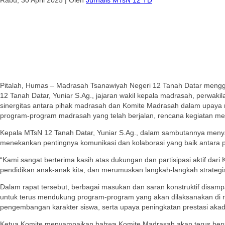
Pitalah, Humas – Madrasah Tsanawiyah Negeri 12 Tanah Datar menggel
12 Tanah Datar, Yuniar S.Ag., jajaran wakil kepala madrasah, perwaki
sinergitas antara pihak madrasah dan Komite Madrasah dalam upaya m
program-program madrasah yang telah berjalan, rencana kegiatan 
Kepala MTsN 12 Tanah Datar, Yuniar S.Ag., dalam sambutannya menya
menekankan pentingnya komunikasi dan kolaborasi yang baik antara
“Kami sangat berterima kasih atas dukungan dan partisipasi aktif dari
pendidikan anak-anak kita, dan merumuskan langkah-langkah strategis 
Dalam rapat tersebut, berbagai masukan dan saran konstruktif disa
untuk terus mendukung program-program yang akan dilaksanakan di 
pengembangan karakter siswa, serta upaya peningkatan prestasi aka
Ketua Komite menyampaikan bahwa Komite Madrasah akan terus berup