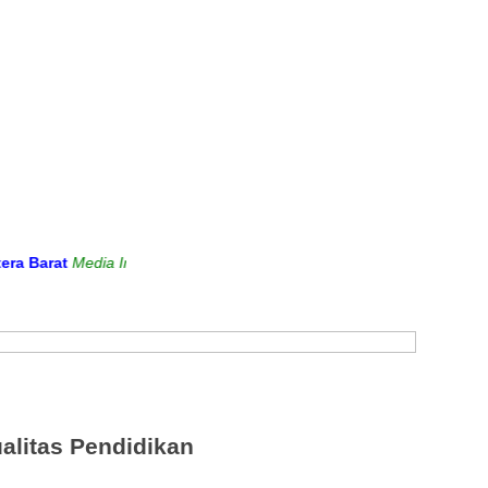
rat
Media Informasi dan Sarana Komunikasi Antara Sekolah dengan M
alitas Pendidikan