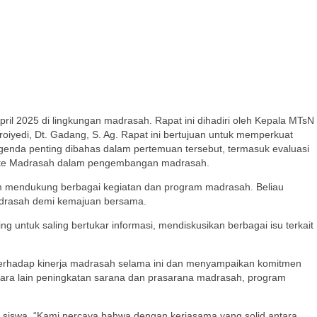
il 2025 di lingkungan madrasah. Rapat ini dihadiri oleh Kepala MTsN
roiyedi, Dt. Gadang, S. Ag. Rapat ini bertujuan untuk memperkuat
genda penting dibahas dalam pertemuan tersebut, termasuk evaluasi
mite Madrasah dalam pengembangan madrasah.
am mendukung berbagai kegiatan dan program madrasah. Beliau
adrasah demi kemajuan bersama.
g untuk saling bertukar informasi, mendiskusikan berbagai isu terkait
 terhadap kinerja madrasah selama ini dan menyampaikan komitmen
ara lain peningkatan sarana dan prasarana madrasah, program
siswa. “Kami percaya bahwa dengan kerjasama yang solid antara