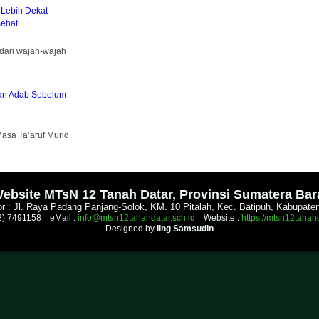
 Lebih Dekat
ehat
dari wajah-wajah
kan Adab Sebelum
asa Ta’aruf Murid
.
ebsite MTsN 12 Tanah Datar, Provinsi Sumatera Bar
r : Jl. Raya Padang Panjang-Solok, KM. 10 Pitalah, Kec. Batipuh, Kabupate
52) 7491158 eMail :
info@mtsn12tanahdatar.sch.id
Website :
https://mtsn12tanahd
Designed by
Iing Samsudin
.