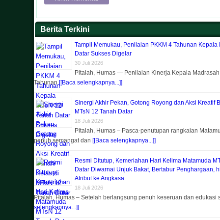
Berita Terkini
Tampil Memukau, Penilaian PKKM 4 Tahunan Kepala
Datar Sukses Digelar
30 Juli 2026
Pitalah, Humas — Penilaian Kinerja Kepala Madrasa
Tahunan
[[Baca selengkapnya...]]
Sinergi Akhir Pekan, Gotong Royong dan Aksi Kreatif 
MTsN 12 Tanah Datar
18 Juli 2026
Pitalah, Humas – Pasca-penutupan rangkaian Matam
penuh semangat dan
[[Baca selengkapnya...]]
Resmi Ditutup, Kemeriahan Hari Kelima Matamuda M
Datar Diwarnai Unjuk Bakat, Bertabur Penghargaan, 
Atribut ke Angkasa
18 Juli 2026
Pitalah, Humas – Setelah berlangsung penuh keseruan dan edukasi
selengkapnya...]]