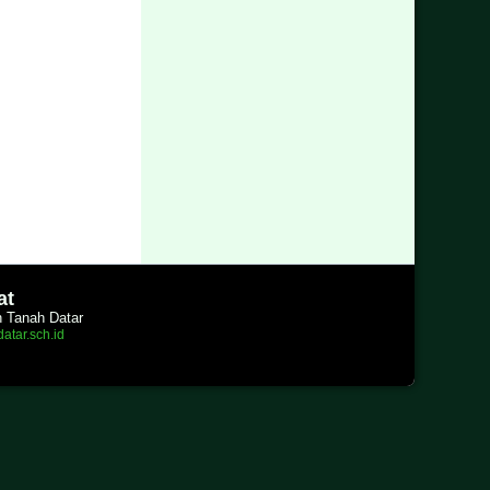
at
n Tanah Datar
atar.sch.id