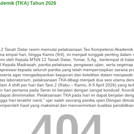
ademik (TKA) Tahun 2026
12 Tanah Datar resmi memulai pelaksanaan Tes Kompetensi Akademik 
lama empat hari, hingga Kamis (9/4), ini menjadi tonggak penting dalam
mi oleh Kepala MTsN 12 Tanah Datar, Yuniar, S.Ag., bertempat di hal
il Kepala Madrasah, panitia pelaksana, pengawas ujian, serta segenap 
presiasi kepada seluruh panitia yang telah mempersiapkan sarana p
eserta agar mengedepankan kejujuran dan ketelitian dalam menjawab 
litas laboratorium, pelaksanaan TKA dibagi menjadi dua sesi utama d
alam 4 shift per hari dan Sesi 2 (Rabu – Kamis, 8-9 April 2026) yang te
an hari pertama pada Senin ini berjalan dengan sangat kondusif. Koord
apat diminimalisir. Pelaksanaan TKA pada hari ini dapat berjalan den
ga hari terakhir nanti,” ujar salah seorang panitia ujian.Dengan dimula
emperoleh hasil yang maksimal dan mencerminkan kualitas pendidika
404