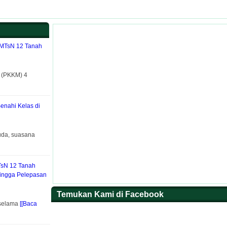
 MTsN 12 Tanah
h (PKKM) 4
Benahi Kelas di
uda, suasana
TsN 12 Tanah
hingga Pelepasan
Temukan Kami di Facebook
 selama
[[Baca