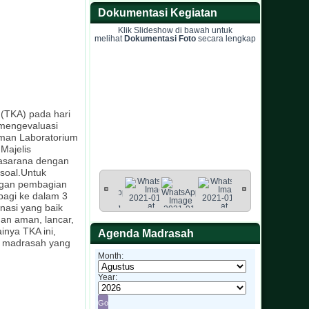
Dokumentasi Kegiatan
Klik Slideshow di bawah untuk
melihat
Dokumentasi Foto
secara lengkap
(TKA) pada hari
 mengevaluasi
aman Laboratorium
Majelis
rasarana dengan
soal.Untuk
engan pembagian
rbagi ke dalam 3
inasi yang baik
gan aman, lancar,
inya TKA ini,
Agenda Madrasah
n madrasah yang
Month:
Year: