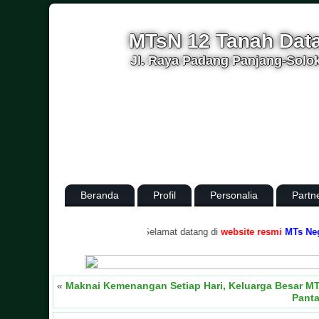
MTsN 12 Tanah Dat
Jl. Raya Padang Panjang-Solok
Beranda
Profil
Personalia
Partn
.
Selamat datang di
website resmi
MTs Negeri 12
«
Maknai Kemenangan Setiap Hari, Keluarga Besar MT
Panta