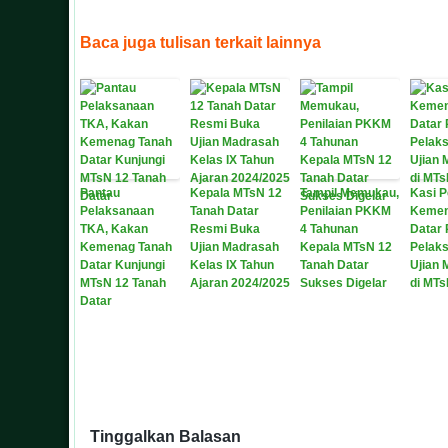
Baca juga tulisan terkait lainnya
Pantau
Kepala MTsN 12
Tampil Memukau,
Kasi 
Pelaksanaan
Tanah Datar
Penilaian PKKM
Kemen
TKA, Kakan
Resmi Buka
4 Tahunan
Datar 
Kemenag Tanah
Ujian Madrasah
Kepala MTsN 12
Pelak
Datar Kunjungi
Kelas IX Tahun
Tanah Datar
Ujian
MTsN 12 Tanah
Ajaran 2024/2025
Sukses Digelar
di MTs
Datar
Tinggalkan Balasan