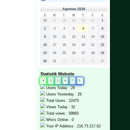
Agustus 2026
S
M
T
W
T
F
S
26
27
28
29
30
31
1
2
3
4
5
6
7
8
9
10
11
12
13
14
15
16
17
18
19
20
21
22
23
24
25
26
27
28
29
30
31
1
2
3
4
5
Statistik Website
0
2
2
4
7
5
Users Today : 28
Users Yesterday : 29
Total Users : 22475
Views Today : 32
Total views : 39883
Who's Online : 0
Your IP Address : 216.73.217.62