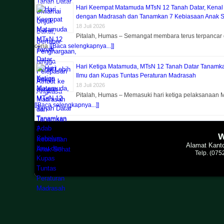
Hari Keempat Matamuda MTsN 12 Tanah Datar, Kenal
dengan Madrasah dan Tanamkan 7 Kebiasaan Anak S
18 Juli 2026
Pitalah, Humas – Semangat membara terus terpancar 
ceria
[[Baca selengkapnya...]]
Hari Ketiga Matamuda, MTsN 12 Tanah Datar Tanam
Ilmu dan Kupas Tuntas Peraturan Madrasah
18 Juli 2026
Pitalah, Humas – Memasuki hari ketiga pelaksanaan M
[[Baca selengkapnya...]]
W
Alamat Kanto
Telp. (07