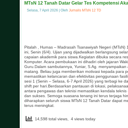
MTsN 12 Tanah Datar Gelar Tes Kompetensi Ak
Selasa, 7 April 2026
|
Oleh
Jurnalis MTsN 12 TD
Pitalah , Humas – Madrasah Tsanawiyah Negeri (MTsN) 
ini, Senin (6/4). Ujian yang dijadwalkan berlangsung se
capaian akademik para siswa.Kegiatan dibuka secara res
Komputer. Acara pembukaan ini dihadiri oleh jajaran Wak
Guru.Dalam sambutannya, Yuniar, S.Ag. menyampaikan a
matang. Beliau juga memberikan motivasi kepada para p
memastikan kelancaran dan efektivitas penggunaan fasi
sesi 1 (Senin – Selasa, 6-7 April 2026) yang terbagi ke d
shift per hari.Berdasarkan pantauan di lokasi, pelaksana
antara pengawas dan teknisi memastikan kendala teknis d
dan sukses. Semoga suasana tenang ini terus terjaga hing
diharapkan seluruh siswa MTsN 12 Tanah Datar dapat m
terus meningkat.
14,598 total views, 4 views today