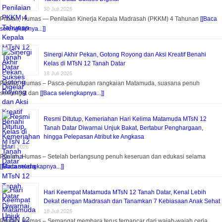
30 Juli 2026
Pitalah, Humas — Penilaian Kinerja Kepala Madrasah (PKKM) 4 Tahunan
[[Baca
selengkapnya...]]
Sinergi Akhir Pekan, Gotong Royong dan Aksi Kreatif Benahi
Kelas di MTsN 12 Tanah Datar
18 Juli 2026
Pitalah, Humas – Pasca-penutupan rangkaian Matamuda, suasana penuh
semangat dan
[[Baca selengkapnya...]]
Resmi Ditutup, Kemeriahan Hari Kelima Matamuda MTsN 12
Tanah Datar Diwarnai Unjuk Bakat, Bertabur Penghargaan,
hingga Pelepasan Atribut ke Angkasa
18 Juli 2026
Pitalah, Humas – Setelah berlangsung penuh keseruan dan edukasi selama
[[Baca selengkapnya...]]
Hari Keempat Matamuda MTsN 12 Tanah Datar, Kenal Lebih
Dekat dengan Madrasah dan Tanamkan 7 Kebiasaan Anak Sehat
18 Juli 2026
Pitalah, Humas – Semangat membara terus terpancar dari wajah-wajah ceria