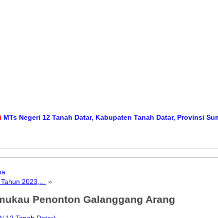
egeri 12 Tanah Datar, Kabupaten Tanah Datar, Provinsi Sumatera 
na
8 Tahun 2023,…
»
memukau Penonton Galanggang Arang
N 12 Tanah Datar)