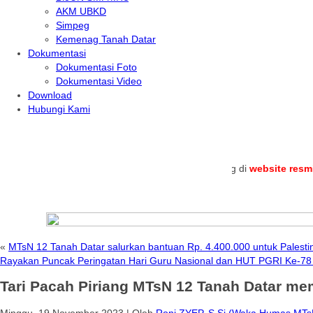
AKM UBKD
Simpeg
Kemenag Tanah Datar
Dokumentasi
Dokumentasi Foto
Dokumentasi Video
Download
Hubungi Kami
.
Selamat datang di
website resmi
MTs N
«
MTsN 12 Tanah Datar salurkan bantuan Rp. 4.400.000 untuk Palesti
Rayakan Puncak Peringatan Hari Guru Nasional dan HUT PGRI Ke-7
Tari Pacah Piriang MTsN 12 Tanah Datar 
Minggu, 19 November 2023
|
Oleh
Roni ZYEP, S.Si (Waka Humas MTs