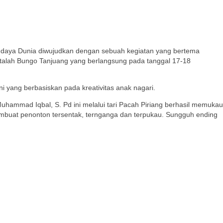
udaya Dunia diwujudkan dengan sebuah kegiatan yang bertema
pi Pitalah Bungo Tanjuang yang berlangsung pada tanggal 17-18
 yang berbasiskan pada kreativitas anak nagari.
Muhammad Iqbal, S. Pd ini melalui tari Pacah Piriang berhasil memukau
embuat penonton tersentak, ternganga dan terpukau. Sungguh ending