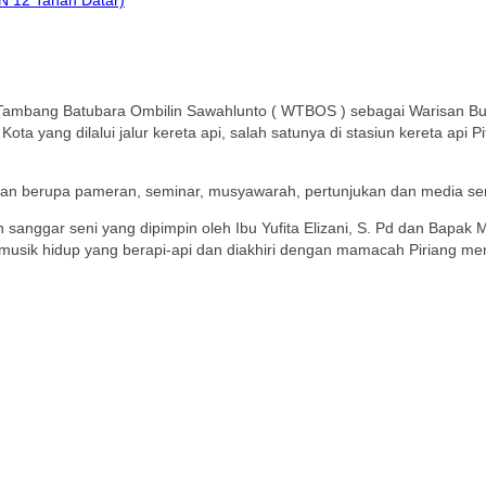
a Tambang Batubara Ombilin Sawahlunto ( WTBOS ) sebagai Warisan B
 Kota yang dilalui jalur kereta api, salah satunya di stasiun kereta a
an berupa pameran, seminar, musyawarah, pertunjukan dan media seni
 sanggar seni yang dipimpin oleh Ibu Yufita Elizani, S. Pd dan Bapak 
i musik hidup yang berapi-api dan diakhiri dengan mamacah Piriang m