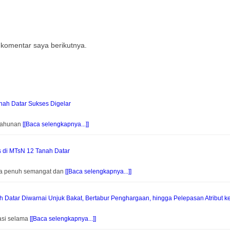
 komentar saya berikutnya.
ah Datar Sukses Digelar
 Tahunan
[[Baca selengkapnya...]]
s di MTsN 12 Tanah Datar
na penuh semangat dan
[[Baca selengkapnya...]]
Datar Diwarnai Unjuk Bakat, Bertabur Penghargaan, hingga Pelepasan Atribut k
asi selama
[[Baca selengkapnya...]]