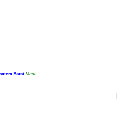
Barat
Media Informasi dan Sarana Komunikasi Antara Sekolah denga