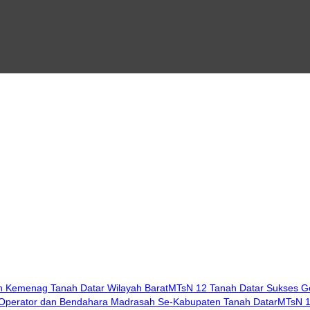
MTsN 12 Tanah Datar Sukses Ge
MTsN 1