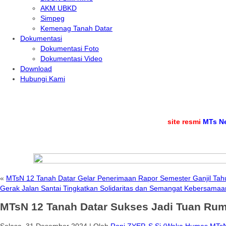
AKM UBKD
Simpeg
Kemenag Tanah Datar
Dokumentasi
Dokumentasi Foto
Dokumentasi Video
Download
Hubungi Kami
.
Selamat datang di
website resmi
MTs Negeri 12 
«
MTsN 12 Tanah Datar Gelar Penerimaan Rapor Semester Ganjil Tah
Gerak Jalan Santai Tingkatkan Solidaritas dan Semangat Kebersam
MTsN 12 Tanah Datar Sukses Jadi Tuan Rum
Selasa, 31 Desember 2024
|
Oleh
Roni ZYEP, S.Si (Waka Humas MTsN