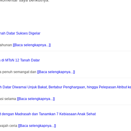
 komentar saya berikutnya.
ah Datar Sukses Digelar
 Tahunan
[[Baca selengkapnya...]]
s di MTsN 12 Tanah Datar
na penuh semangat dan
[[Baca selengkapnya...]]
Datar Diwarnai Unjuk Bakat, Bertabur Penghargaan, hingga Pelepasan Atribut k
asi selama
[[Baca selengkapnya...]]
at dengan Madrasah dan Tanamkan 7 Kebiasaan Anak Sehat
wajah ceria
[[Baca selengkapnya...]]