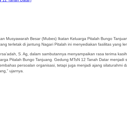
kan Musyawarah Besar (Mubes) Ikatan Keluarga Pitalah Bungo Tanjuan
ang terletak di jantung Nagari Pitalah ini menyediakan fasilitas yan
Nursa’adah, S. Ag, dalam sambutannya menyampaikan rasa terima kasi
arga Pitalah Bungo Tanjuang. Gedung MTsN 12 Tanah Datar menjadi sa
bahas persoalan organisasi, tetapi juga menjadi ajang silaturahmi d
g,” ujarnya.