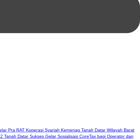
lar Pra RAT Koperasi Syariah Kemenag Tanah Datar Wilayah Barat
2 Tanah Datar Sukses Gelar Sosialisasi CoreTax bagi Operator dan