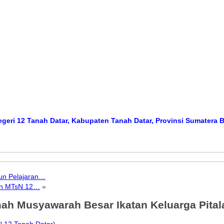
Tanah Datar, Kabupaten Tanah Datar, Provinsi Sumatera Barat
Med
un Pelajaran…
aan MTsN 12…
»
ah Musyawarah Besar Ikatan Keluarga Pita
 12 Tanah Datar)