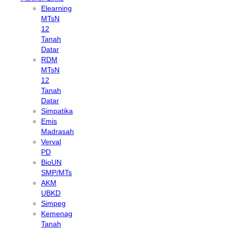
Elearning
MTsN
12
Tanah
Datar
RDM
MTsN
12
Tanah
Datar
Simpatika
Emis
Madrasah
Verval
PD
BioUN
SMP/MTs
AKM
UBKD
Simpeg
Kemenag
Tanah