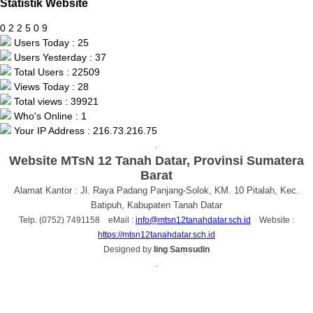
Statistik Website
0
2
2
5
0
9
Users Today : 25
Users Yesterday : 37
Total Users : 22509
Views Today : 28
Total views : 39921
Who's Online : 1
Your IP Address : 216.73.216.75
.
Website MTsN 12 Tanah Datar, Provinsi Sumatera
Barat
Alamat Kantor : Jl. Raya Padang Panjang-Solok, KM. 10 Pitalah, Kec.
Batipuh, Kabupaten Tanah Datar
Telp. (0752) 7491158 eMail :
info@mtsn12tanahdatar.sch.id
Website :
https://mtsn12tanahdatar.sch.id
Designed by
Iing Samsudin
.