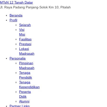
MTsN 12 Tanah Datar
Jl. Raya Padang Panjang-Solok Km 10, Pitalah
Beranda
Profil
Sejarah
Visi
Misi
Fasilitas
Prestasi
Lokasi
Madrasah
Personalia
Pimpinan
Madrasah
Tenaga
Pendidik
Tenaga
Kependidikan
Peserta
Didik
Alumni
Partner Links