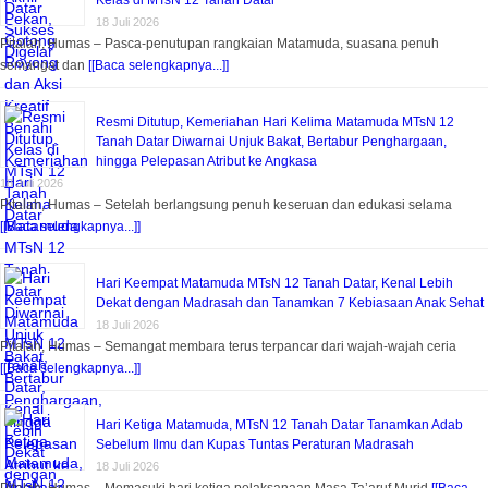
Kelas di MTsN 12 Tanah Datar
18 Juli 2026
Pitalah, Humas – Pasca-penutupan rangkaian Matamuda, suasana penuh
semangat dan
[[Baca selengkapnya...]]
Resmi Ditutup, Kemeriahan Hari Kelima Matamuda MTsN 12
Tanah Datar Diwarnai Unjuk Bakat, Bertabur Penghargaan,
hingga Pelepasan Atribut ke Angkasa
18 Juli 2026
Pitalah, Humas – Setelah berlangsung penuh keseruan dan edukasi selama
[[Baca selengkapnya...]]
Hari Keempat Matamuda MTsN 12 Tanah Datar, Kenal Lebih
Dekat dengan Madrasah dan Tanamkan 7 Kebiasaan Anak Sehat
18 Juli 2026
Pitalah, Humas – Semangat membara terus terpancar dari wajah-wajah ceria
[[Baca selengkapnya...]]
Hari Ketiga Matamuda, MTsN 12 Tanah Datar Tanamkan Adab
Sebelum Ilmu dan Kupas Tuntas Peraturan Madrasah
18 Juli 2026