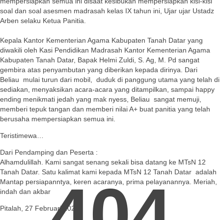
mempersiapkan semua ini disaat kesibukan mempersiapkan kisi-kisi
soal dan soal asesmen madrasah kelas IX tahun ini, Ujar ujar Ustadz
Arben selaku Ketua Panitia.
Kepala Kantor Kementerian Agama Kabupaten Tanah Datar yang
diwakili oleh Kasi Pendidikan Madrasah Kantor Kementerian Agama
Kabupaten Tanah Datar, Bapak Helmi Zuldi, S. Ag, M. Pd sangat
gembira atas penyambutan yang diberikan kepada dirinya. Dari
Beliau mulai turun dari mobil, duduk di panggung utama yang telah di
sediakan, menyaksikan acara-acara yang ditampilkan, sampai happy
ending menikmati jedah yang mak nyess, Beliau sangat memuji,
memberi tepuk tangan dan memberi nilai A+ buat panitia yang telah
berusaha mempersiapkan semua ini.
Teristimewa…
Dari Pendamping dan Peserta :
Alhamdulillah. Kami sangat senang sekali bisa datang ke MTsN 12
Tanah Datar. Satu kalimat kami kepada MTsN 12 Tanah Datar adalah
404
Mantap persiapanntya, keren acaranya, prima pelayanannya. Meriah,
indah dan akbar
Pitalah, 27 Februari 2024