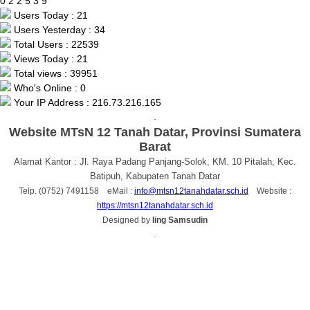
0
2
2
5
3
9
Users Today : 21
Users Yesterday : 34
Total Users : 22539
Views Today : 21
Total views : 39951
Who's Online : 0
Your IP Address : 216.73.216.165
.
Website MTsN 12 Tanah Datar, Provinsi Sumatera
Barat
Alamat Kantor : Jl. Raya Padang Panjang-Solok, KM. 10 Pitalah, Kec.
Batipuh, Kabupaten Tanah Datar
Telp. (0752) 7491158 eMail :
info@mtsn12tanahdatar.sch.id
Website :
https://mtsn12tanahdatar.sch.id
Designed by
Iing Samsudin
.