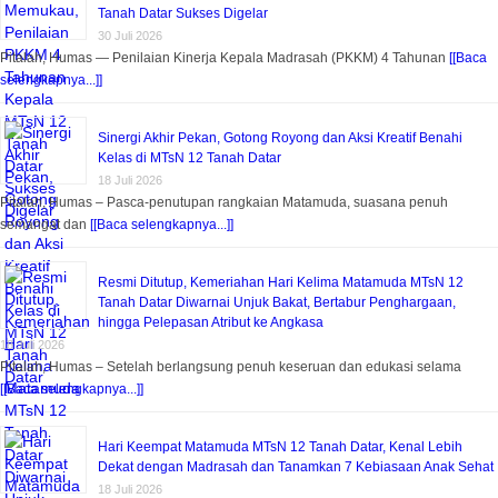
Tanah Datar Sukses Digelar
30 Juli 2026
Pitalah, Humas — Penilaian Kinerja Kepala Madrasah (PKKM) 4 Tahunan
[[Baca
selengkapnya...]]
Sinergi Akhir Pekan, Gotong Royong dan Aksi Kreatif Benahi
Kelas di MTsN 12 Tanah Datar
18 Juli 2026
Pitalah, Humas – Pasca-penutupan rangkaian Matamuda, suasana penuh
semangat dan
[[Baca selengkapnya...]]
Resmi Ditutup, Kemeriahan Hari Kelima Matamuda MTsN 12
Tanah Datar Diwarnai Unjuk Bakat, Bertabur Penghargaan,
hingga Pelepasan Atribut ke Angkasa
18 Juli 2026
Pitalah, Humas – Setelah berlangsung penuh keseruan dan edukasi selama
[[Baca selengkapnya...]]
Hari Keempat Matamuda MTsN 12 Tanah Datar, Kenal Lebih
Dekat dengan Madrasah dan Tanamkan 7 Kebiasaan Anak Sehat
18 Juli 2026