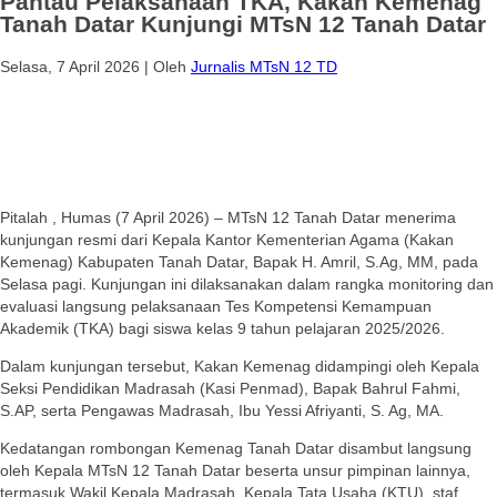
Pantau Pelaksanaan TKA, Kakan Kemenag
Tanah Datar Kunjungi MTsN 12 Tanah Datar
Selasa, 7 April 2026
|
Oleh
Jurnalis MTsN 12 TD
Pitalah , Humas (7 April 2026) – MTsN 12 Tanah Datar menerima
kunjungan resmi dari Kepala Kantor Kementerian Agama (Kakan
Kemenag) Kabupaten Tanah Datar, Bapak H. Amril, S.Ag, MM, pada
Selasa pagi. Kunjungan ini dilaksanakan dalam rangka monitoring dan
evaluasi langsung pelaksanaan Tes Kompetensi Kemampuan
Akademik (TKA) bagi siswa kelas 9 tahun pelajaran 2025/2026.
Dalam kunjungan tersebut, Kakan Kemenag didampingi oleh Kepala
Seksi Pendidikan Madrasah (Kasi Penmad), Bapak Bahrul Fahmi,
S.AP, serta Pengawas Madrasah, Ibu Yessi Afriyanti, S. Ag, MA.
Kedatangan rombongan Kemenag Tanah Datar disambut langsung
oleh Kepala MTsN 12 Tanah Datar beserta unsur pimpinan lainnya,
termasuk Wakil Kepala Madrasah, Kepala Tata Usaha (KTU), staf