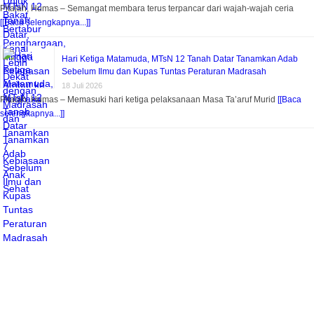
Pitalah, Humas – Semangat membara terus terpancar dari wajah-wajah ceria
[[Baca selengkapnya...]]
Hari Ketiga Matamuda, MTsN 12 Tanah Datar Tanamkan Adab
Sebelum Ilmu dan Kupas Tuntas Peraturan Madrasah
18 Juli 2026
Pitalah, Humas – Memasuki hari ketiga pelaksanaan Masa Ta’aruf Murid
[[Baca
selengkapnya...]]