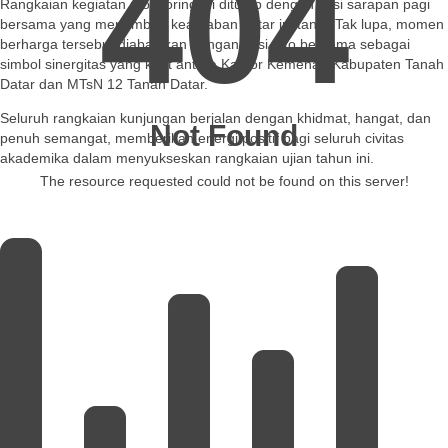
404
Rangkaian kegiatan monitoring ini ditutup dengan sesi sarapan pagi
bersama yang menambah keakraban antar instansi. Tak lupa, momen
berharga tersebut diabadikan dengan sesi foto bersama sebagai
simbol sinergitas yang kuat antara Kantor Kemenag Kabupaten Tanah
Datar dan MTsN 12 Tanah Datar.
Seluruh rangkaian kunjungan berjalan dengan khidmat, hangat, dan
Not Found
penuh semangat, memberikan energi positif bagi seluruh civitas
akademika dalam menyukseskan rangkaian ujian tahun ini.
The resource requested could not be found on this server!