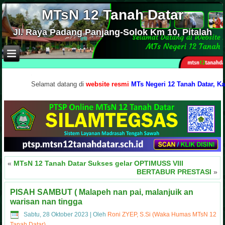
MTsN 12 Tanah Datar
Jl. Raya Padang Panjang-Solok Km 10, Pitalah
.
Selamat datang di
website resmi
MTs Negeri 12 Tanah Datar, Kabupaten
«
MTsN 12 Tanah Datar Sukses gelar OPTIMUSS VIII
BERTABUR PRESTASI
»
PISAH SAMBUT ( Malapeh nan pai, malanjuik an
warisan nan tingga
Sabtu, 28 Oktober 2023
|
Oleh
Roni ZYEP, S.Si (Waka Humas MTsN 12
Tanah Datar)