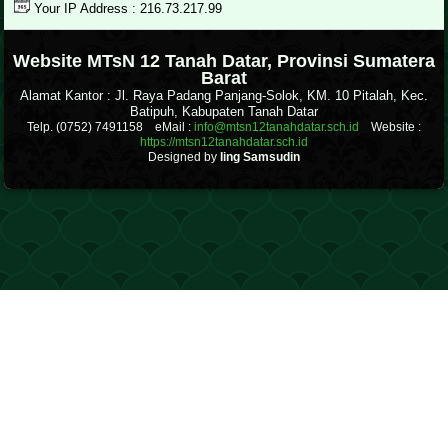
Your IP Address : 216.73.217.99
.
Website MTsN 12 Tanah Datar, Provinsi Sumatera
Barat
Alamat Kantor : Jl. Raya Padang Panjang-Solok, KM. 10 Pitalah, Kec.
Batipuh, Kabupaten Tanah Datar
Telp. (0752) 7491158 eMail :
info@mtsn12tanahdatar.sch.id
Website :
https://mtsn12tanahdatar.sch.id
Designed by
Iing Samsudin
.