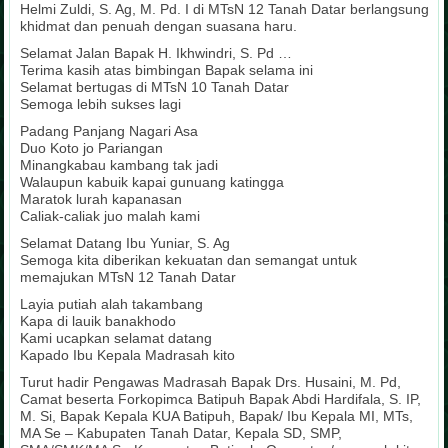
Helmi Zuldi, S. Ag, M. Pd. I di MTsN 12 Tanah Datar berlangsung
khidmat dan penuah dengan suasana haru.
Selamat Jalan Bapak H. Ikhwindri, S. Pd …
Terima kasih atas bimbingan Bapak selama ini
Selamat bertugas di MTsN 10 Tanah Datar
Semoga lebih sukses lagi
Padang Panjang Nagari Asa
Duo Koto jo Pariangan
Minangkabau kambang tak jadi
Walaupun kabuik kapai gunuang katingga
Maratok lurah kapanasan
Caliak-caliak juo malah kami
Selamat Datang Ibu Yuniar, S. Ag
Semoga kita diberikan kekuatan dan semangat untuk
memajukan MTsN 12 Tanah Datar
Layia putiah alah takambang
Kapa di lauik banakhodo
Kami ucapkan selamat datang
Kapado Ibu Kepala Madrasah kito
Turut hadir Pengawas Madrasah Bapak Drs. Husaini, M. Pd,
Camat beserta Forkopimca Batipuh Bapak Abdi Hardifala, S. IP,
M. Si, Bapak Kepala KUA Batipuh, Bapak/ Ibu Kepala MI, MTs,
MA Se – Kabupaten Tanah Datar, Kepala SD, SMP,