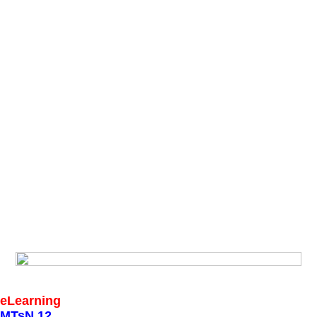
eLearning
MTsN 12