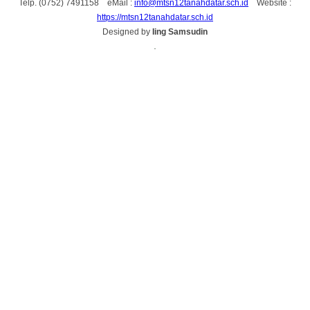
Telp. (0752) 7491158 eMail :
info@mtsn12tanahdatar.sch.id
Website :
https://mtsn12tanahdatar.sch.id
Designed by
Iing Samsudin
.