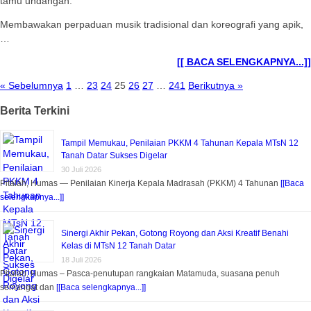
tamu undangan.
Membawakan perpaduan musik tradisional dan koreografi yang apik,
…
[[ BACA SELENGKAPNYA...]]
« Sebelumnya
1
…
23
24
25
26
27
…
241
Berikutnya »
Berita Terkini
Tampil Memukau, Penilaian PKKM 4 Tahunan Kepala MTsN 12
Tanah Datar Sukses Digelar
30 Juli 2026
Pitalah, Humas — Penilaian Kinerja Kepala Madrasah (PKKM) 4 Tahunan
[[Baca
selengkapnya...]]
Sinergi Akhir Pekan, Gotong Royong dan Aksi Kreatif Benahi
Kelas di MTsN 12 Tanah Datar
18 Juli 2026
Pitalah, Humas – Pasca-penutupan rangkaian Matamuda, suasana penuh
semangat dan
[[Baca selengkapnya...]]