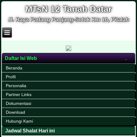
MTsN 12 Tanah Datar
Jl. Raya Padang Panjang-Solok Km 10, Pitalah
Daftar Isi Web
Beranda
Profil
Personalia
Partner Links
Dokumentasi
Download
Hubungi Kami
Jadwal Shalat Hari ini