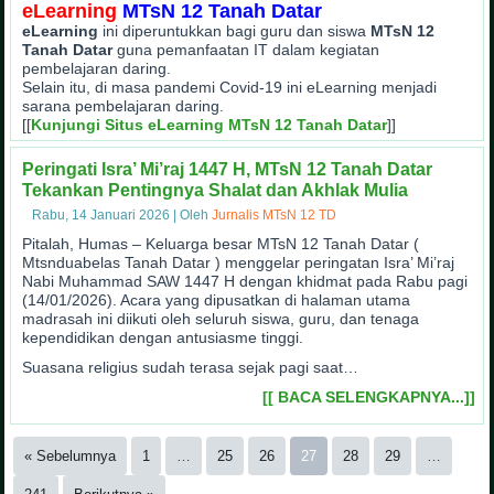
eLearning
MTsN 12 Tanah Datar
eLearning
ini diperuntukkan bagi guru dan siswa
MTsN 12
Tanah Datar
guna pemanfaatan IT dalam kegiatan
pembelajaran daring.
Selain itu, di masa pandemi Covid-19 ini eLearning menjadi
sarana pembelajaran daring.
[[
Kunjungi Situs eLearning MTsN 12 Tanah Datar
]]
Peringati Isra’ Mi’raj 1447 H, MTsN 12 Tanah Datar
Tekankan Pentingnya Shalat dan Akhlak Mulia
Rabu, 14 Januari 2026
|
Oleh
Jurnalis MTsN 12 TD
Pitalah, Humas – Keluarga besar MTsN 12 Tanah Datar (
Mtsnduabelas Tanah Datar ) menggelar peringatan Isra’ Mi’raj
Nabi Muhammad SAW 1447 H dengan khidmat pada Rabu pagi
(14/01/2026). Acara yang dipusatkan di halaman utama
madrasah ini diikuti oleh seluruh siswa, guru, dan tenaga
kependidikan dengan antusiasme tinggi.
Suasana religius sudah terasa sejak pagi saat…
[[ BACA SELENGKAPNYA...]]
« Sebelumnya
1
…
25
26
27
28
29
…