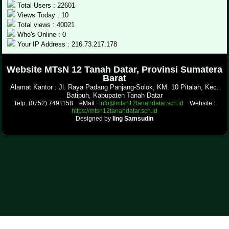
Total Users : 22601
Views Today : 10
Total views : 40021
Who's Online : 0
Your IP Address : 216.73.217.178
.
Website MTsN 12 Tanah Datar, Provinsi Sumatera
Barat
Alamat Kantor : Jl. Raya Padang Panjang-Solok, KM. 10 Pitalah, Kec.
Batipuh, Kabupaten Tanah Datar
Telp. (0752) 7491158 eMail :
info@mtsn12tanahdatar.sch.id
Website :
https://mtsn12tanahdatar.sch.id
Designed by
Iing Samsudin
.