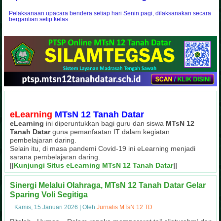
Pelaksanaan upacara bendera setiap hari Senin pagi, dilaksanakan secara
bergantian setip kelas
eLearning
MTsN 12 Tanah Datar
eLearning
ini diperuntukkan bagi guru dan siswa
MTsN 12
Tanah Datar
guna pemanfaatan IT dalam kegiatan
pembelajaran daring.
Selain itu, di masa pandemi Covid-19 ini eLearning menjadi
sarana pembelajaran daring.
[[
Kunjungi Situs eLearning MTsN 12 Tanah Datar
]]
Penyambutan Siswa di Pagi Hari
Masa Ta'aruf Siswa Madrasah (Matsama)
Ekstrakurikuler Tahfizh Al-Qur'an
Penilaian Lomba Sekolah Sehat
Kegiatan Pramuka MTsN 12 Tanah Datar
Kegiatan OSIM Cup MTsN 12 Tanah Datar
Juara I Sepak Bola OSIM Cup MTsN 9 Tanah Datar
Gotong Royong di Masyarakat
Sinergi Melalui Olahraga, MTsN 12 Tanah Datar Gelar
Sebuah kegiatan pembiasaan guna membina akhlakul karimah pada peserta di
Masa Ta'aruf Siswa Madrasah (Matsama) di MTsN 12 Tanah Datar menghadirkan
Tahfizh Al-Qur'an merupakan salah satu kegiatan ekstrakurikuler unggulan MT
di pagi hari
Kegiatan Penilaian Lomba Sekolah Sehat (LSS) MTsN 12 Tanah Datar dengan tim
guna pembinaan kedisiplinan
Ekstrakurikuler Pramuka juga menjadi wadah dalam membina mental peserta d
Kegiatan OSIM Cup MTsN 12 Tanah Datar sebagai wujud partisipasi peserta d
MTsN 12 Tanah Datar meraih Juara I Sepak Bola pada kegiatan OSIM Cup di 
Kegiatan gotong royong di lingkungan masyarakat sebagai wujud kepedulian 
Sparing Voli Segitiga
Kamis, 15 Januari 2026
|
Oleh
Jurnalis MTsN 12 TD