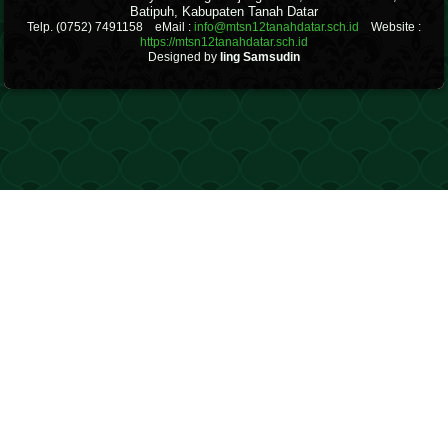
Batipuh, Kabupaten Tanah Datar
Telp. (0752) 7491158 eMail :
info@mtsn12tanahdatar.sch.id
Website :
https://mtsn12tanahdatar.sch.id
Designed by
Iing Samsudin
.