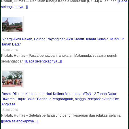
Pitalah, Humas — Penilaian Kinerja Kepala Madrasah (PKKM) 4 Tahunan
[[Baca
selengkapnya...]]
Sinergi Akhir Pekan, Gotong Royong dan Aksi Kreatif Benahi Kelas di MTsN 12
Tanah Datar
18 Juli 2026
Pitalah, Humas – Pasca-penutupan rangkaian Matamuda, suasana penuh
semangat dan
[[Baca selengkapnya...]]
Resmi Ditutup, Kemeriahan Hari Kelima Matamuda MTsN 12 Tanah Datar
Diwarnai Unjuk Bakat, Bertabur Penghargaan, hingga Pelepasan Atribut ke
Angkasa
18 Juli 2026
Pitalah, Humas – Setelah berlangsung penuh keseruan dan edukasi selama
[[Baca selengkapnya...]]