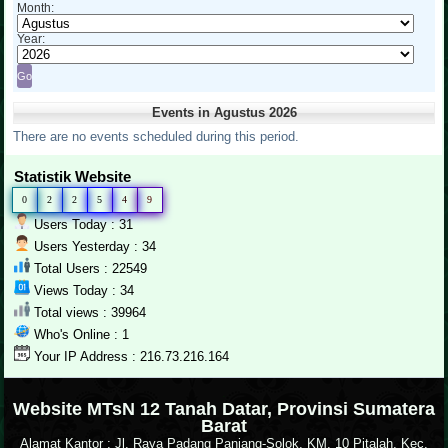
Month:
Year:
Events in Agustus 2026
There are no events scheduled during this period.
Statistik Website
0
2
2
5
4
9
Users Today : 31
Users Yesterday : 34
Total Users : 22549
Views Today : 34
Total views : 39964
Who's Online : 1
Your IP Address : 216.73.216.164
.
Website MTsN 12 Tanah Datar, Provinsi Sumatera
Barat
Alamat Kantor : Jl. Raya Padang Panjang-Solok, KM. 10 Pitalah, Kec.