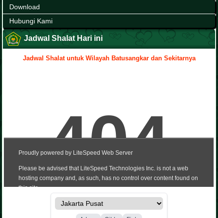
Download
Hubungi Kami
Jadwal Shalat Hari ini
Jadwal Shalat untuk Wilayah Batusangkar dan Sekitarnya
.