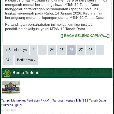
Pitalah , Humas – Dalam rangka mempererat tali silaturahmi dan
mengasah mental bertanding siswa, MTsN 12 Tanah Datar
menggelar pertandingan persahabatan (sparing) bola voli
tingkat menengah pada Rabu, 14 Januari 2026. Kegiatan ini
berlangsung meriah di lapangan utama MTsN 12 Tanah Datar.
Pertandingan persahabatan ini melibatkan tiga institusi
pendidikan sekaligus, yakni MTsN 12 Tanah Datar…
[[ BACA SELENGKAPNYA...]]
« Sebelumnya
1
…
24
25
26
27
28
…
241
Berikutnya »
Berita Terkini
Tampil Memukau, Penilaian PKKM 4 Tahunan Kepala MTsN 12 Tanah Datar
Sukses Digelar
30 Juli 2026